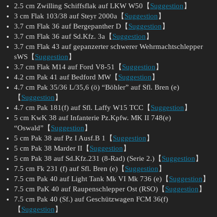
2.5 cm Zwilling Schiffsflak auf LKW W50【
Suggestion
】
3 cm Flak 103/38 auf Steyr 2000a【
Suggestion
】
3.7 cm Flak 36 auf Bergepanther D【
Suggestion
】
3.7 cm Flak 36 auf Sd.Kfz. 3a【
Suggestion
】
3.7 cm Flak 43 auf gepanzerter schwerer Wehrmachtschlepper
sWS【
Suggestion
】
3.7 cm Flak M14 auf Ford V8-51【
Suggestion
】
4.2 cm Pak 41 auf Bedford MW【
Suggestion
】
4.7 cm Pak 35/36 L/35,6 (ö) “Böhler” auf Sfl. Bren (e)
【
Suggestion
】
4.7 cm Pak 181(f) auf Sfl. Laffy W15 TCC【
Suggestion
】
5 cm KwK 38 auf Infanterie Pz.Kpfw. MK II 748(e)
“Oswald”【
Suggestion
】
5 cm Pak 38 auf Pz I Ausf.B 1【
Suggestion
】
5 cm Pak 38 Marder II【
Suggestion
】
5 cm Pak 38 auf Sd.Kfz.231 (8-Rad) (Serie 2.)【
Suggestion
】
7.5 cm Fk 231 (f) auf Sfl. Bren (e)【
Suggestion
】
7.5 cm Pak 40 auf Light Tank Mk VI Mk 736 (e)【
Suggestion
】
7.5 cm PaK 40 auf Raupenschlepper Ost (RSO)【
Suggestion
】
7.5 cm Pak 40 (Sf.) auf Geschützwagen FCM 36(f)
【
Suggestion
】