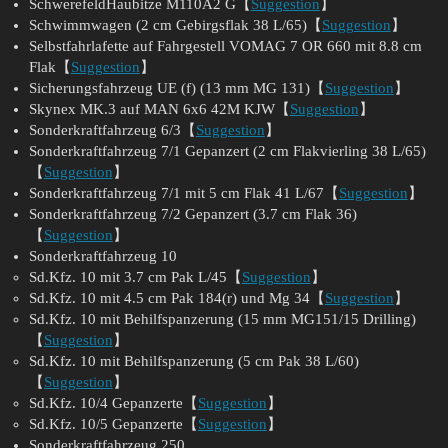
SchwerefeldHaubitze M110A2 G【
Suggestion
】
Schwimmwagen (2 cm Gebirgsflak 38 L/65)【
Suggestion
】
Selbstfahrlafette auf Fahrgestell VOMAG 7 OR 660 mit 8.8 cm
Flak【
Suggestion
】
Sicherungsfahrzeug UE (f) (13 mm MG 131)【
Suggestion
】
Skynex MK.3 auf MAN 6x6 42M KJW【
Suggestion
】
Sonderkraftfahrzeug 6/3【
Suggestion
】
Sonderkraftfahrzeug 7/1 Gepanzert (2 cm Flakvierling 38 L/65)
【
Suggestion
】
Sonderkraftfahrzeug 7/1 mit 5 cm Flak 41 L/67【
Suggestion
】
Sonderkraftfahrzeug 7/2 Gepanzert (3.7 cm Flak 36)
【
Suggestion
】
Sonderkraftfahrzeug 10
Sd.Kfz. 10 mit 3.7 cm Pak L/45【
Suggestion
】
Sd.Kfz. 10 mit 4.5 cm Pak 184(r) und Mg 34【
Suggestion
】
Sd.Kfz. 10 mit Behilfspanzerung (15 mm MG151/15 Drilling)
【
Suggestion
】
Sd.Kfz. 10 mit Behilfspanzerung (5 cm Pak 38 L/60)
【
Suggestion
】
Sd.Kfz. 10/4 Gepanzerte【
Suggestion
】
Sd.Kfz. 10/5 Gepanzerte【
Suggestion
】
Sonderkraftfahrzeug 250