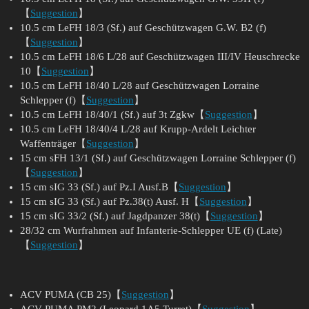
【
Suggestion
】
10.5 cm LeFH 18/3 (Sf.) auf Geschützwagen G.W. B2 (f)
【
Suggestion
】
10.5 cm LeFH 18/6 L/28 auf Geschützwagen III/IV Heuschrecke
10【
Suggestion
】
10.5 cm LeFH 18/40 L/28 auf Geschützwagen Lorraine
Schlepper (f)【
Suggestion
】
10.5 cm LeFH 18/40/1 (Sf.) auf 3t Zgkw【
Suggestion
】
10.5 cm LeFH 18/40/4 L/28 auf Krupp-Ardelt Leichter
Waffenträger【
Suggestion
】
15 cm sFH 13/1 (Sf.) auf Geschützwagen Lorraine Schlepper (f)
【
Suggestion
】
15 cm sIG 33 (Sf.) auf Pz.I Ausf.B【
Suggestion
】
15 cm sIG 33 (Sf.) auf Pz.38(t) Ausf. H【
Suggestion
】
15 cm sIG 33/2 (Sf.) auf Jagdpanzer 38(t)【
Suggestion
】
28/32 cm Wurfrahmen auf Infanterie-Schlepper UE (f) (Late)
【
Suggestion
】
ACV PUMA (CB 25)【
Suggestion
】
ACV PUMA PM2 (Leopard 1A5 Turret)【
Suggestion
】