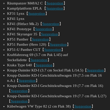
Räumpanzer M48A2 C【
Suggestion
】
Kampfplattform EPLA 【
Suggestion
】
KF31 Lynx【
Suggestion
】
KF41 Lynx
KF41 (Hitfact Mk.2)【
Suggestion
】
KF41 Prototype【
Suggestion
】
KF41 Skyranger 35【
Suggestion
】
KF51 Panther【
Suggestion
】
KF51 Panther (Hero 120)【
Suggestion
】
KF51-U Panther CUT【
Suggestion
】
Kraftfahrzeug 69 (3.7 cm Pak L/45) auf
Sockellafette【
Suggestion
】
Kraka Type 640【
Suggestion
】
Krupp-Daimler KD-I (3.7 cm Sockel Flak L/14.5)【
Suggestion
】
Krupp-Daimler KD-I Geschützkraftwagen 19 (7.5 cm Flak 16
n.A.)【
Suggestion
】
Krupp-Daimler KD-I Geschützkraftwagen 19 (7.7 cm Flak 16)
【
Suggestion
】
Krupp-Daimler KD-I Geschützkraftwagen 19 (7.7 cm Flak L/27)
【
Suggestion
】
Kübelwagen VW Type 82 (2 cm Flak 38)【
Suggestion
】