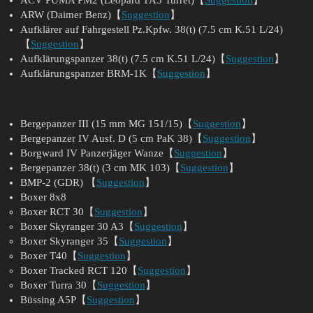
ARW (Daimer Benz)【
Suggestion
】
Aufklärer auf Fahrgestell Pz.Kpfw. 38(t) (7.5 cm K.51 L/24)
【
Suggestion
】
Aufklärungspanzer 38(t) (7.5 cm K.51 L/24)【
Suggestion
】
Aufklärungspanzer BRM-1K【
Suggestion
】
Bergepanzer III (15 mm MG 151/15)【
Suggestion
】
Bergepanzer IV Ausf. D (5 cm PaK 38)【
Suggestion
】
Borgward IV Panzerjäger Wanze【
Suggestion
】
Bergepanzer 38(t) (3 cm MK 103)【
Suggestion
】
BMP-2 (GDR) 【
Suggestion
】
Boxer 8x8
Boxer RCT 30【
Suggestion
】
Boxer Skyranger 30 A3【
Suggestion
】
Boxer Skyranger 35【
Suggestion
】
Boxer T40【
Suggestion
】
Boxer Tracked RCT 120【
Suggestion
】
Boxer Turra 30【
Suggestion
】
Büssing A5P【
Suggestion
】