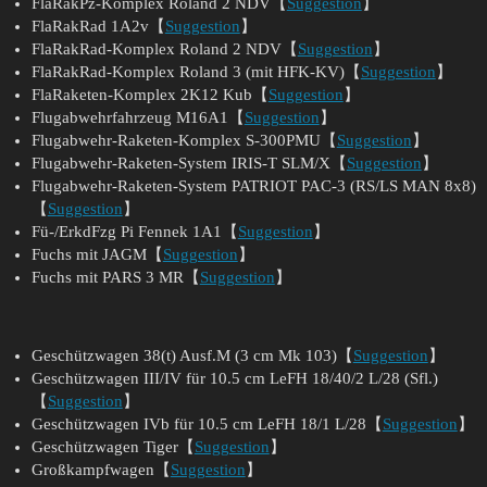
FlaRakPz-Komplex Roland 2 NDV【
Suggestion
】
FlaRakRad 1A2v【
Suggestion
】
FlaRakRad-Komplex Roland 2 NDV【
Suggestion
】
FlaRakRad-Komplex Roland 3 (mit HFK-KV)【
Suggestion
】
FlaRaketen-Komplex 2K12 Kub【
Suggestion
】
Flugabwehrfahrzeug M16A1【
Suggestion
】
Flugabwehr-Raketen-Komplex S-300PMU【
Suggestion
】
Flugabwehr-Raketen-System IRIS-T SLM/X【
Suggestion
】
Flugabwehr-Raketen-System PATRIOT PAC-3 (RS/LS MAN 8x8)
【
Suggestion
】
Fü-/ErkdFzg Pi Fennek 1A1【
Suggestion
】
Fuchs mit JAGM【
Suggestion
】
Fuchs mit PARS 3 MR【
Suggestion
】
Geschützwagen 38(t) Ausf.M (3 cm Mk 103)【
Suggestion
】
Geschützwagen III/IV für 10.5 cm LeFH 18/40/2 L/28 (Sfl.)
【
Suggestion
】
Geschützwagen IVb für 10.5 cm LeFH 18/1 L/28【
Suggestion
】
Geschützwagen Tiger【
Suggestion
】
Großkampfwagen【
Suggestion
】