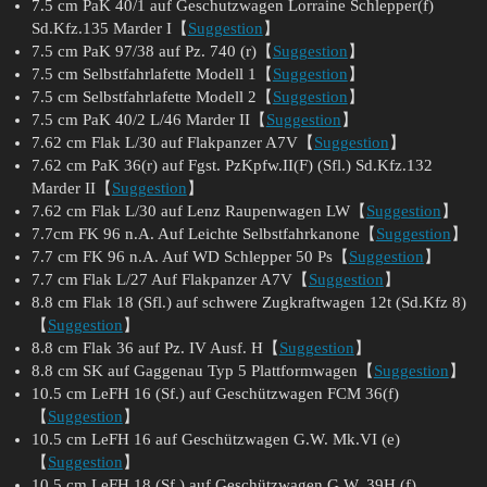
7.5 cm PaK 40/1 auf Geschutzwagen Lorraine Schlepper(f)
Sd.Kfz.135 Marder I【
Suggestion
】
7.5 cm PaK 97/38 auf Pz. 740 (r)【
Suggestion
】
7.5 cm Selbstfahrlafette Modell 1【
Suggestion
】
7.5 cm Selbstfahrlafette Modell 2【
Suggestion
】
7.5 cm PaK 40/2 L/46 Marder II【
Suggestion
】
7.62 cm Flak L/30 auf Flakpanzer A7V【
Suggestion
】
7.62 cm PaK 36(r) auf Fgst. PzKpfw.II(F) (Sfl.) Sd.Kfz.132
Marder II【
Suggestion
】
7.62 cm Flak L/30 auf Lenz Raupenwagen LW【
Suggestion
】
7.7cm FK 96 n.A. Auf Leichte Selbstfahrkanone【
Suggestion
】
7.7 cm FK 96 n.A. Auf WD Schlepper 50 Ps【
Suggestion
】
7.7 cm Flak L/27 Auf Flakpanzer A7V【
Suggestion
】
8.8 cm Flak 18 (Sfl.) auf schwere Zugkraftwagen 12t (Sd.Kfz 8)
【
Suggestion
】
8.8 cm Flak 36 auf Pz. IV Ausf. H【
Suggestion
】
8.8 cm SK auf Gaggenau Typ 5 Plattformwagen【
Suggestion
】
10.5 cm LeFH 16 (Sf.) auf Geschützwagen FCM 36(f)
【
Suggestion
】
10.5 cm LeFH 16 auf Geschützwagen G.W. Mk.VI (e)
【
Suggestion
】
10.5 cm LeFH 18 (Sf.) auf Geschützwagen G.W. 39H (f)