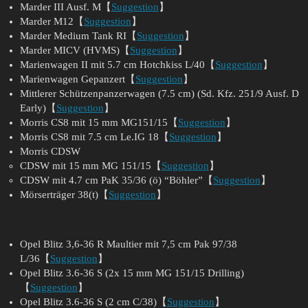
Marder III Ausf. M【
Suggestion
】
Marder M12【
Suggestion
】
Marder Medium Tank RI【
Suggestion
】
Marder MICV (HVMS)【
Suggestion
】
Marienwagen II mit 5.7 cm Hotchkiss L/40【
Suggestion
】
Marienwagen Gepanzert【
Suggestion
】
Mittlerer Schützenpanzerwagen (7.5 cm) (Sd. Kfz. 251/9 Ausf. D
Early)【
Suggestion
】
Morris CS8 mit 15 mm MG151/15【
Suggestion
】
Morris CS8 mit 7.5 cm Le.IG 18【
Suggestion
】
Morris CDSW
CDSW mit 15 mm MG 151/15【
Suggestion
】
CDSW mit 4.7 cm PaK 35/36 (ö) “Böhler”【
Suggestion
】
Mörserträger 38(t)【
Suggestion
】
Opel Blitz 3,6-36 R Maultier mit 7,5 cm Pak 97/38
L/36【
Suggestion
】
Opel Blitz 3.6-36 S (2x 15 mm MG 151/15 Drilling)
【
Suggestion
】
Opel Blitz 3.6-36 S (2 cm C/38)【
Suggestion
】