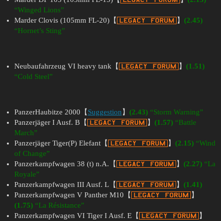
“Winged Lions”
Marder Clovis (105mm FL-20)【
】
(2.45)
“Hornet’s Sting”
Neubaufahrzeug VI heavy tank【
】
(1.51)
“Cold Steel”
PanzerHaubitze 2000【
Suggestion
】
(2.43)
“Storm Warning”
Panzerjäger I Ausf. B【
】
(1.57)
“Battle
March”
Panzerjäger Tiger(P) Elefant【
】
(2.15)
“Wind
of Change”
Panzerkampfwagen 38 (t) n.A.【
】
(2.27)
“La
Royale”
Panzerkampfwagen III Ausf. L【
】
(1.41)
Panzerkampfwagen V Panther M10【
】
(1.75)
“La Résistance”
Panzerkampfwagen VI Tiger I Ausf. E【
】