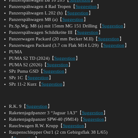
Panzerspähwagen 4 Rad Tropen【
Suggestion
】
Panzerspähwagen L 202 (h)【
Suggestion
】
Panzerspähwagen M8 (a)【
Suggestion
】
Pz.Sp.Wg. M8 (a) mit 15mm MG 151 Drilling【
Suggestion
】
Panzerspähwagen Schildkröte III【
Suggestion
】
Panzerwagen Packard (20 mm Becker M.II)【
Suggestion
】
Panzerwagen Packard (3.7 cm Flak M14 L/29)【
Suggestion
】
PUMA
PUMA S2 TD (2024)【
Suggestion
】
PUMA S2 (2026)【
Suggestion
】
SPz Puma GSD【
Suggestion
】
SPz 1C【
Suggestion
】
SPz 11-2 Kurz【
Suggestion
】
R.K. 9【
Suggestion
】
Raketenjagdpanzer 3 “Jaguar 1A3”【
Suggestion
】
Raketenjagdpanzer SPW-40 (9M14)【
Suggestion
】
Rauchwagen R.W. Krupp【
Suggestion
】
Raupenschlepper Ost/1 (2 cm Gebirgsflak 38 L/65)