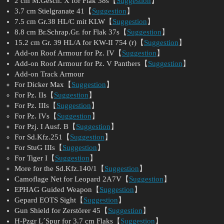
2 cm M.Gesch. X for Flak 38s【
Suggestion
】
3.7 cm Stielgranate 41【
Suggestion
】
7.5 cm Gr.38 HL/C mit KLW【
Suggestion
】
8.8 cm Br.Schrap.Gr. for Flak 37s【
Suggestion
】
15.2 cm Gr. 39 HL/A for KW-II 754 (r)【
Suggestion
】
Add-on Roof Armour for Pz. IV【
Suggestion
】
Add-on Roof Armour for Pz. V Panthers【
Suggestion
】
Add-on Track Armour
For Dicker Max【
Suggestion
】
For Pz. IIs【
Suggestion
】
For Pz. IIIs【
Suggestion
】
For Pz. IVs【
Suggestion
】
For Pzj. I Ausf. B【
Suggestion
】
For Sd.Kfz.251【
Suggestion
】
For StuG IIIs【
Suggestion
】
For Tiger I【
Suggestion
】
More for the Sd.Kfz.140/1【
Suggestion
】
Camoflage Net for Leopard 2A7V【
Suggestion
】
EPHAG Guided Weapon【
Suggestion
】
Gepard EOTS Sight【
Suggestion
】
Gun Shield for Zerstörer 45【
Suggestion
】
H-Pzgr L´Spur for 3.7 cm Flaks【
Suggestion
】