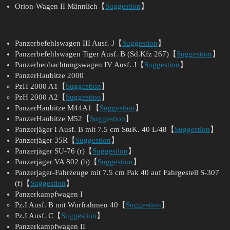
Orion-Wagen II Männlich【
Suggestion
】
Panzerbefehlswagen III Ausf. J【
Suggestion
】
Panzerbefehlswagen Tiger Ausf. B (Sd.Kfz 267)【
Suggestion
】
Panzerbeobachtungswagen IV Ausf. J【
Suggestion
】
PanzerHaubitze 2000
PzH 2000 A1【
Suggestion
】
PzH 2000 A2【
Suggestion
】
PanzerHaubitze M44A1【
Suggestion
】
PanzerHaubitze M52【
Suggestion
】
Panzerjäger I Ausf. B mit 7.5 cm StuK. 40 L/48【
Suggestion
】
Panzerjäger 35R【
Suggestion
】
Panzerjäger SU-76 (r)【
Suggestion
】
Panzerjäger VA 802 (b)【
Suggestion
】
Panzerjager-Fahrzeuge mit 7.5 cm Pak 40 auf Fahrgestell S-307
(f)【
Suggestion
】
Panzerkampfwagen I
Pz.I Ausf. B mit Wurfrahmen 40【
Suggestion
】
Pz.I Ausf. C【
Suggestion
】
Panzerkampfwagen II