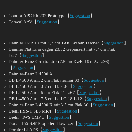
Condor APC Rh 202 Prototype【
Suggestion
】
Caracal AAV【
Suggestion
】
Daimler DZR 19 mit 3,7 cm TAK System Fischer【
Suggestion
】
Daimler Plattformwagen 28/52 Gepanzert mit 7,7 cm Flak
L/27【
Suggestion
】
Daimler-Benz Großtraktor (7.5 cm KwK 16 n.A. L/36)
【
Suggestion
】
Daimler-Benz L 4500 A
DB L 4500 A mit 2 cm Flakvierling 38【
Suggestion
】
DB L 4500 A mit 3.7 cm Flak 36【
Suggestion
】
DB L 4500 A mit 5 cm Flak 41 L/67【
Suggestion
】
DB L 4500 A mit 7.5 cm Le.I.G 18 L/12【
Suggestion
】
Daimler-Benz L 4500 R mit 3.7 cm Flak 36【
Suggestion
】
Diehl IRIS-T SLS MK4 【
Suggestion
】
Diehl - IWS BMP-3【
Suggestion
】
Donar 155 Self-Propelled Howitzer【
Suggestion
】
Dornier LLADS【
Suggestion
】