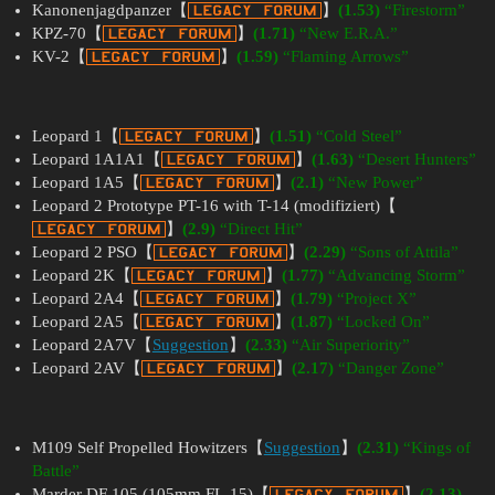
Kanonenjagdpanzer【
】
(1.53)
“Firestorm”
KPZ-70【
】
(1.71)
“New E.R.A.”
KV-2【
】
(1.59)
“Flaming Arrows”
Leopard 1【
】
(1.51)
“Cold Steel”
Leopard 1A1A1【
】
(1.63)
“Desert Hunters”
Leopard 1A5【
】
(2.1)
“New Power”
Leopard 2 Prototype PT-16 with T-14 (modifiziert)【
】
(2.9)
“Direct Hit”
Leopard 2 PSO【
】
(2.29)
“Sons of Attila”
Leopard 2K【
】
(1.77)
“Advancing Storm”
Leopard 2A4【
】
(1.79)
“Project X”
Leopard 2A5【
】
(1.87)
“Locked On”
Leopard 2A7V【
Suggestion
】
(2.33)
“Air Superiority”
Leopard 2AV【
】
(2.17)
“Danger Zone”
M109 Self Propelled Howitzers【
Suggestion
】
(2.31)
“Kings of
Battle”
Marder DF 105 (105mm FL-15)【
】
(2.13)