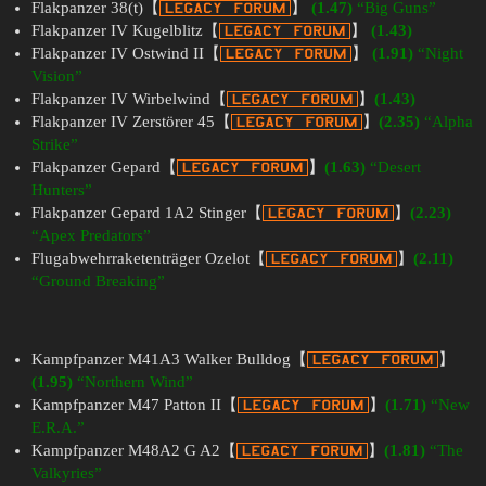
Flakpanzer 38(t)【
】
(1.47)
“Big Guns”
Flakpanzer IV Kugelblitz【
】
(1.43)
Flakpanzer IV Ostwind II【
】
(1.91)
“Night
Vision”
Flakpanzer IV Wirbelwind【
】
(1.43)
Flakpanzer IV Zerstörer 45【
】
(2.35)
“Alpha
Strike”
Flakpanzer Gepard【
】
(1.63)
“Desert
Hunters”
Flakpanzer Gepard 1A2 Stinger【
】
(2.23)
“Apex Predators”
Flugabwehrraketenträger Ozelot【
】
(2.11)
“Ground Breaking”
Kampfpanzer M41A3 Walker Bulldog【
】
(1.95)
“Northern Wind”
Kampfpanzer M47 Patton II【
】
(1.71)
“New
E.R.A.”
Kampfpanzer M48A2 G A2【
】
(1.81)
“The
Valkyries”