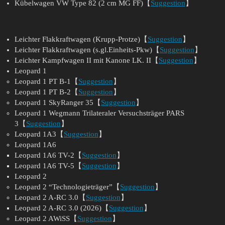
Kübelwagen VW Type 82 (2 cm MG FF)【
Suggestion
】
Leichter Flakkraftwagen (Krupp-Protze)【
Suggestion
】
Leichter Flakkraftwagen (s.gl.Einheits-Pkw)【
Suggestion
】
Leichter Kampfwagen II mit Kanone LK. II【
Suggestion
】
Leopard 1
Leopard 1 PT B-1【
Suggestion
】
Leopard 1 PT B-2【
Suggestion
】
Leopard 1 SkyRanger 35【
Suggestion
】
Leopard 1 Wegmann Trilateraler Versuchsträger PARS
3【
Suggestion
】
Leopard 1A3【
Suggestion
】
Leopard 1A6
Leopard 1A6 TV-2【
Suggestion
】
Leopard 1A6 TV-5【
Suggestion
】
Leopard 2
Leopard 2 “Technologieträger”【
Suggestion
】
Leopard 2 A-RC 3.0【
Suggestion
】
Leopard 2 A-RC 3.0 (2026)【
Suggestion
】
Leopard 2 AWiSS【
Suggestion
】