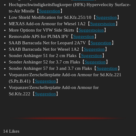
Hochgeschwindigkeitsflugkorper (HFK) Hypervelocity Surface-
to-Air Missile【
Suggestion
】
Low Shield Modification for Sd.Kfz.251/10【
Suggestion
】
MEXAS Add-on Armour for Wiesel 1A2【
Suggestsoion
】
More Options for VFW Side Skirts【
Suggestsoion
】
Removable APS for PUMA IFV【
Suggestion
】
SAAB Barracuda Net for Leopard 2A7V【
Suggestion
】
SAAB Barracuda Net for Wiesel 1A2【
Suggestion
】
Sonder Anhänger 51 for 2 cm Flaks【
Suggestion
】
Sonder Anhänger 52 for 3.7 cm Flaks【
Suggestion
】
Sonder Anhänger 57 for 3 and 3.7 cm Flaks【
Suggestion
】
Vorpanzer/Zerschellerplatte Add-on Armour for Sd.Kfz.221
(S.Pz.B.41)【
Suggestion
】
Vorpanzer/Zerschellerplatte Add-on Armour for
Sd.Kfz.222【
Suggestion
】
14 Likes