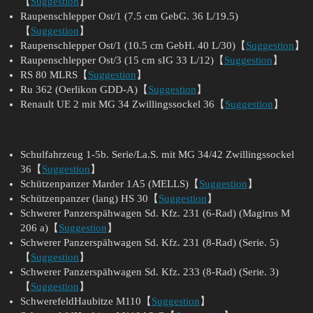
【
Suggestion
】
Raupenschlepper Ost/1 (7.5 cm GebG. 36 L/19.5)
【
Suggestion
】
Raupenschlepper Ost/1 (10.5 cm GebH. 40 L/30)【
Suggestion
】
Raupenschlepper Ost/3 (15 cm sIG 33 L/12)【
Suggestion
】
RS 80 MLRS【
Suggestion
】
Ru 362 (Oerlikon GDD-A)【
Suggestion
】
Renault UE 2 mit MG 34 Zwillingssockel 36【
Suggestion
】
Schulfahrzeug 1-5b. Serie/La.S. mit MG 34/42 Zwillingssockel
36【
Suggestion
】
Schützenpanzer Marder 1A5 (MELLS)【
Suggestion
】
Schützenpanzer (lang) HS 30【
Suggestion
】
Schwerer Panzerspähwagen Sd. Kfz. 231 (6-Rad) (Magirus M
206 a)【
Suggestion
】
Schwerer Panzerspähwagen Sd. Kfz. 231 (8-Rad) (Serie. 5)
【
Suggestion
】
Schwerer Panzerspähwagen Sd. Kfz. 233 (8-Rad) (Serie. 3)
【
Suggestion
】
SchwerefeldHaubitze M110【
Suggestion
】