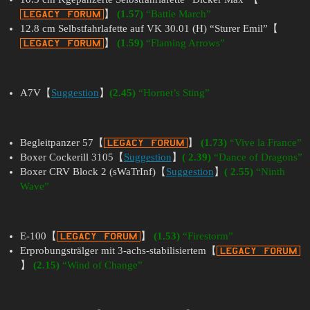
】
(1.57)
“Battle March”
12.8 cm Selbstfahrlafette auf VK 30.01 (H) “Sturer Emil”【
】
(1.59)
“Flaming Arrows”
A7V【
Suggestion
】
(2.45)
“Hornet’s Sting”
Begleitpanzer 57【
】
(1.73)
“Vive la France”
Boxer Cockerill 3105【
Suggestion
】
( 2.39)
“Dance of Dragons”
Boxer CRV Block 2 (sWaTrInf)【
Suggestion
】
( 2.55)
“Ninth
Wave”
E-100【
】
(1.53)
“Firestorm”
Erprobungsträlger mit 3-achs-stabilisiertem【
】
(2.15)
“Wind of Change”