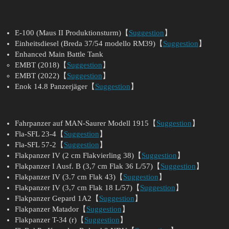
E-100 (Maus II Produktionsturm)【
Suggestion
】
Einheitsdiesel (Breda 37/54 modello RM39)【
Suggestion
】
Enhanced Main Battle Tank
EMBT (2018)【
Suggestion
】
EMBT (2022)【
Suggestion
】
Enok 14.8 Panzerjäger【
Suggestion
】
Fahrpanzer auf MAN-Saurer Modell 1915【
Suggestion
】
Fla-SFL 23-4【
Suggestion
】
Fla-SFL 57-2【
Suggestion
】
Flakpanzer IV (2 cm Flakvierling 38)【
Suggestion
】
Flakpanzer I Ausf. B (3,7 cm Flak 36 L/57)【
Suggestion
】
Flakpanzer IV (3.7 cm Flak 43)【
Suggestion
】
Flakpanzer IV (3,7 cm Flak 18 L/57)【
Suggestion
】
Flakpanzer Gepard 1A2【
Suggestion
】
Flakpanzer Matador【
Suggestion
】
Flakpanzer T-34 (r)【
Suggestion
】