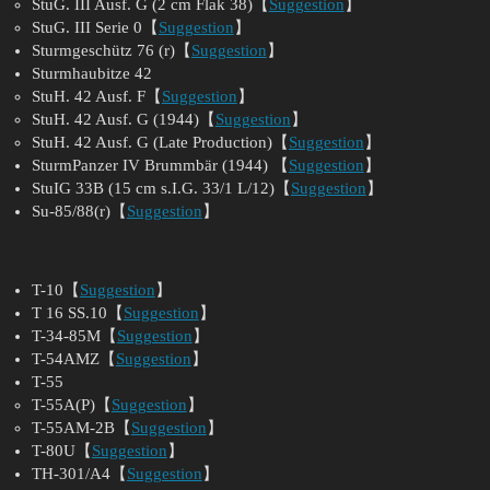
StuG. III Ausf. G (2 cm Flak 38)【
Suggestion
】
StuG. III Serie 0【
Suggestion
】
Sturmgeschütz 76 (r)【
Suggestion
】
Sturmhaubitze 42
StuH. 42 Ausf. F【
Suggestion
】
StuH. 42 Ausf. G (1944)【
Suggestion
】
StuH. 42 Ausf. G (Late Production)【
Suggestion
】
SturmPanzer IV Brummbär (1944) 【
Suggestion
】
StuIG 33B (15 cm s.I.G. 33/1 L/12)【
Suggestion
】
Su-85/88(r)【
Suggestion
】
T-10【
Suggestion
】
T 16 SS.10【
Suggestion
】
T-34-85M【
Suggestion
】
T-54AMZ【
Suggestion
】
T-55
T-55A(P)【
Suggestion
】
T-55AM-2B【
Suggestion
】
T-80U【
Suggestion
】
TH-301/A4【
Suggestion
】