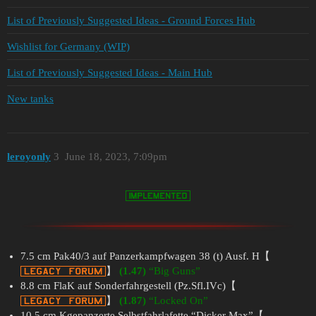
List of Previously Suggested Ideas - Ground Forces Hub
Wishlist for Germany (WIP)
List of Previously Suggested Ideas - Main Hub
New tanks
leroyonly
3
June 18, 2023, 7:09pm
7.5 cm Pak40/3 auf Panzerkampfwagen 38 (t) Ausf. H【
】
(1.47)
“Big Guns”
8.8 cm FlaK auf Sonderfahrgestell (Pz.Sfl.IVc)【
】
(1.87)
“Locked On”
10.5 cm Kgepanzerte Selbstfahrlafette “Dicker Max”【