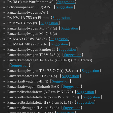
Pz. 38 (t) mit Wurfrahmen 40【
Suggestion
】
Schwimmpanzer 38 (t) AP-1【
Suggestion
】
Panzerkampfwagen KW-1
Pz. KW-1A 753 (r) Flamm【
Suggestion
】
Pz. KW-1B 755 (r)【
Suggestion
】
Panzerkampfwagen M3 747 (a)【
Suggestion
】
Panzerkampfwagen M4 748 (a)
Pz. M4A3 (76)W 748 (a)【
Suggestion
】
Pz. M4A4 748 (a) Firefly【
Suggestion
】
Panzerkampfwagen Panther II【
Suggestion
】
Panzerkampfwagen T28V 748 (r)【
Suggestion
】
Panzerkampfwagen T-34 747 (r) (1940) (Pz. I Tracks)
【
Suggestion
】
Panzerkampfwagen T-34/85 747 (r) (8.8 cm)【
Suggestion
】
Panzerkampfwagen 7TP 731(p) 【
Suggestion
】
Panzerkraftwagen S-III (t)【
Suggestion
】
Panzerkraftwagen Ehrhardt BAK【
Suggestion
】
Panzerselbstfahrlafette (3.7 cm PaK L/70)【
Suggestion
】
Panzerselbstfahrlafette Ia (5 cm PaK 38 L/60)【
Suggestion
】
Panzerselbstfahrlafette II (7.5 cm K L/41)【
Suggestion
】
Panzerspähwagen II Ausf. Skoda【
Suggestion
】
Panzerspähwagen Ba 10 203【
Suggestion
】