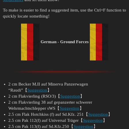
To make is easier to find a suggested item, use the Ctrl+F function to
quickly locate something!
German - Ground Forces
2 cm Becker M.II auf Minerva Panzerwagen
“Raudi”【
Suggestion
】
2 cm Flakvierling (RSO/3)【
Suggestion
】
2 cm Flakvierling 38 auf gepanzerter schwerer
Wehrmachtschlepper sWS【
Suggestion
】
2.5 cm Flak Hotchkiss (f) auf Sd.Kfz. 251【
Suggestion
】
2.5 cm Pak 112(f) auf Universal Träger【
Suggestion
】
2.5 cm Pak 113(f) auf Sd.Kfz.250【
Suggestion
】