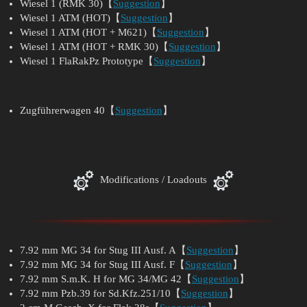
Wiesel 1 (RMK 30)【
Suggestion
】
Wiesel 1 ATM (HOT)【
Suggestion
】
Wiesel 1 ATM (HOT + M621)【
Suggestion
】
Wiesel 1 ATM (HOT + RMK 30)【
Suggestion
】
Wiesel 1 FlaRakPz Prototype【
Suggestion
】
Zugführerwagen 40【
Suggestion
】
Modifications / Loadouts
7.92 mm MG 34 for Stug III Ausf. A【
Suggestion
】
7.92 mm MG 34 for Stug III Ausf. F【
Suggestion
】
7.92 mm S.m.K. H for MG 34/MG 42【
Suggestion
】
7.92 mm Pzb.39 for Sd.Kfz.251/10【
Suggestion
】