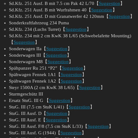
Sd.Kfz. 251 Ausf. B mit 7.5 cm Pak 42 L/70【
Suggestion
】
Sd.Kfz. 251 Ausf. B mit Wurfrahmen 40【
Suggestion
】
Sd.Kfz. 251 Ausf. D mit Granatwerfer 42 120mm【
Suggestion
】
Sonderkraftfahrzeug 234 Puma
Sd.Kfz. 234 (Luchs Turret)【
Suggestion
】
Sd.Kfz. 234 mit 2 cm KwK 38 L/65 (Schwebelafette Mounting)
【
Suggestion
】
Sonderwagen IIa【
Suggestion
】
Sonderwagen III【
Suggestion
】
Sonderwagen M8【
Suggestion
】
Spähpanzer Ru 251 “P2”【
Suggestion
】
Spähwagen Fennek 1A1【
Suggestion
】
Spähwagen Fennek 1A2【
Suggestion
】
Steyr 1500A (2 cm KwK 38 L/65)【
Suggestion
】
Sturmgeschütz III
Ersatz StuG. III G 【
Suggestion
】
StuG. III (7.5 cm StuK L/41)【
Suggestion
】
StuG. III Ausf. D【
Suggestion
】
StuG. III Ausf. E【
Suggestion
】
StuG. III Ausf. F/8 (7.5 cm StuK L/33)【
Suggestion
】
StuG. III Ausf. G (1944)【
Suggestion
】