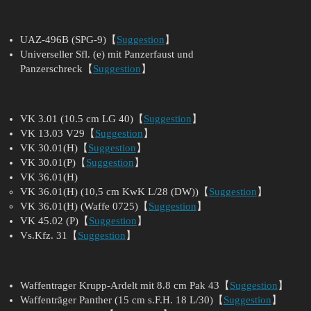
UAZ-496B (SPG-9)【
Suggestion
】
Universeller Sfl. (e) mit Panzerfaust und
Panzerschreck【
Suggestion
】
VK 3.01 (10.5 cm LG 40)【
Suggestion
】
VK 13.03 V29【
Suggestion
】
VK 30.01(H)【
Suggestion
】
VK 30.01(P)【
Suggestion
】
VK 36.01(H)
VK 36.01(H) (10,5 cm KwK L/28 (DW))【
Suggestion
】
VK 36.01(H) (Waffe 0725)【
Suggestion
】
VK 45.02 (P)【
Suggestion
】
Vs.Kfz. 31【
Suggestion
】
Waffentrager Krupp-Ardelt mit 8.8 cm Pak 43【
Suggestion
】
Waffenträger Panther (15 cm s.F.H. 18 L/30)【
Suggestion
】