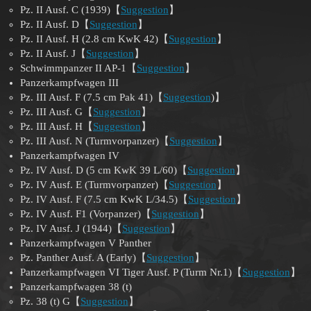
Pz. II Ausf. C (1939)【
Suggestion
】
Pz. II Ausf. D【
Suggestion
】
Pz. II Ausf. H (2.8 cm KwK 42)【
Suggestion
】
Pz. II Ausf. J【
Suggestion
】
Schwimmpanzer II AP-1【
Suggestion
】
Panzerkampfwagen III
Pz. III Ausf. F (7.5 cm Pak 41)【
Suggestion
)】
Pz. III Ausf. G【
Suggestion
】
Pz. III Ausf. H【
Suggestion
】
Pz. III Ausf. N (Turmvorpanzer)【
Suggestion
】
Panzerkampfwagen IV
Pz. IV Ausf. D (5 cm KwK 39 L/60)【
Suggestion
】
Pz. IV Ausf. E (Turmvorpanzer)【
Suggestion
】
Pz. IV Ausf. F (7.5 cm KwK L/34.5)【
Suggestion
】
Pz. IV Ausf. F1 (Vorpanzer)【
Suggestion
】
Pz. IV Ausf. J (1944)【
Suggestion
】
Panzerkampfwagen V Panther
Pz. Panther Ausf. A (Early)【
Suggestion
】
Panzerkampfwagen VI Tiger Ausf. P (Turm Nr.1)【
Suggestion
】
Panzerkampfwagen 38 (t)
Pz. 38 (t) G【
Suggestion
】