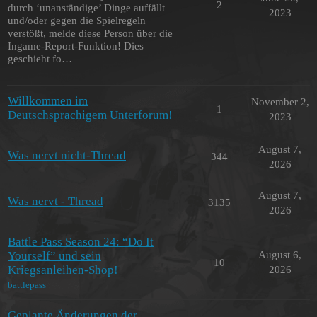
2
durch ‘unanständige’ Dinge auffällt
2023
und/oder gegen die Spielregeln
verstößt, melde diese Person über die
Ingame-Report-Funktion! Dies
geschieht fo…
Willkommen im
November 2,
1
Deutschsprachigem Unterforum!
2023
August 7,
Was nervt nicht-Thread
344
2026
August 7,
Was nervt - Thread
3135
2026
Battle Pass Season 24: “Do It
Yourself” und sein
August 6,
10
Kriegsanleihen-Shop!
2026
battlepass
Geplante Änderungen der