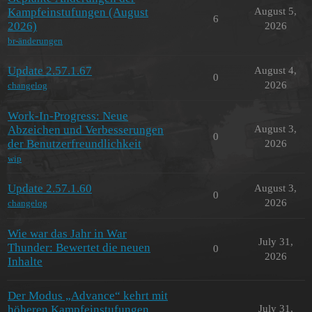
Kampfeinstufungen (August
August 5,
6
2026)
2026
br-änderungen
Update 2.57.1.67
August 4,
0
2026
changelog
Work-In-Progress: Neue
Abzeichen und Verbesserungen
August 3,
0
der Benutzerfreundlichkeit
2026
wip
Update 2.57.1.60
August 3,
0
2026
changelog
Wie war das Jahr in War
July 31,
Thunder: Bewertet die neuen
0
2026
Inhalte
Der Modus „Advance“ kehrt mit
höheren Kampfeinstufungen
July 31,