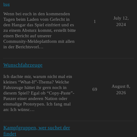
bug
Wenn bei euch in den kommenden
July 12,
Tagen beim Laden vom Gefecht in
1
2024
den Hangar das Spiel einfriert und es
zu einem Absturz kommt, erstellt bitte
einen Bericht auf unserer
Community-Meldeplattform mit allen
in der Berichtsvorl…
Wunschfahrzeuge
Ich dachte mir, warum nicht mal ein
kleines “What-If”-Thema? Welche
August 8,
Fahrzeuge hättet ihr gern noch in
69
2026
diesem Spiel? Egal ob “Copy-Paste”-
Panzer einer anderen Nation oder
einmalige Prototypen. Ich fang mal
an: Ich wünsc…
Kampfgruppen, wer suchet der
findet