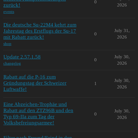
0
zurück!
2026
events
Die deutsche Su-22M4 kehrt zum
Jahrestag des Erstflugs der Su-17
July 31,
0
mit Rabatt zurück!
2026
shop
Update 2.57.1.58
July 30,
0
2026
changelog
Rabatt auf die P-16 zum
July 30,
Gründungstag der Schweizer
1
2026
Luftwaffe!
Eine Abzeichen-Trophäe und
Rabatt auf den ZTZ96B und den
July 30,
0
Typ 69-IIa zum Tag der
2026
Volksbefreiungsarmee!
Filter nach Freund/Feind in den