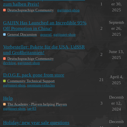
zum halben Preis!
1
er 30,
2025
Deutschsprachige Community
gaijinnet-shop
GAIJIN Has Launched an Incredible 95%
Septemb
Off Promotion in China!
2
er 26,
2025
General Discussion
general
,
gaijinnet-shop
Vorbesteller: Pakete für die USA, UdSSR
June 13,
und Großbritannien!
2
2025
Deutschsprachige Community
devblog
,
gaijinnet-shop
D.O.G.E. pack gone from store
April 4,
21
Community Technical Support
2025
gaijinnet-shop
,
premium-vehicles
Decemb
Help
3
er 12,
The Academy - Players helping Players
gaijinnet-shop
,
iar-93
2024
Decemb
Holiday/ new year sale questions