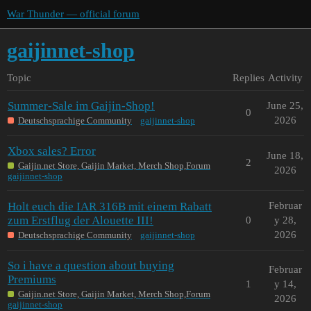
War Thunder — official forum
gaijinnet-shop
Topic
Replies
Activity
Summer-Sale im Gaijin-Shop!
June 25,
0
2026
Deutschsprachige Community
gaijinnet-shop
Xbox sales? Error
June 18,
2
Gaijin.net Store, Gaijin Market, Merch Shop,Forum
2026
gaijinnet-shop
Holt euch die IAR 316B mit einem Rabatt
Februar
zum Erstflug der Alouette III!
0
y 28,
2026
Deutschsprachige Community
gaijinnet-shop
So i have a question about buying
Februar
Premiums
1
y 14,
Gaijin.net Store, Gaijin Market, Merch Shop,Forum
2026
gaijinnet-shop