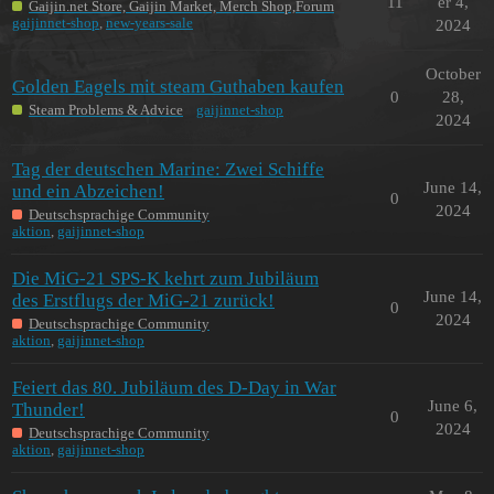
11
er 4,
Gaijin.net Store, Gaijin Market, Merch Shop,Forum
gaijinnet-shop
,
new-years-sale
2024
October
Golden Eagels mit steam Guthaben kaufen
0
28,
Steam Problems & Advice
gaijinnet-shop
2024
Tag der deutschen Marine: Zwei Schiffe
June 14,
und ein Abzeichen!
0
2024
Deutschsprachige Community
aktion
,
gaijinnet-shop
Die MiG-21 SPS-K kehrt zum Jubiläum
June 14,
des Erstflugs der MiG-21 zurück!
0
2024
Deutschsprachige Community
aktion
,
gaijinnet-shop
Feiert das 80. Jubiläum des D-Day in War
June 6,
Thunder!
0
2024
Deutschsprachige Community
aktion
,
gaijinnet-shop