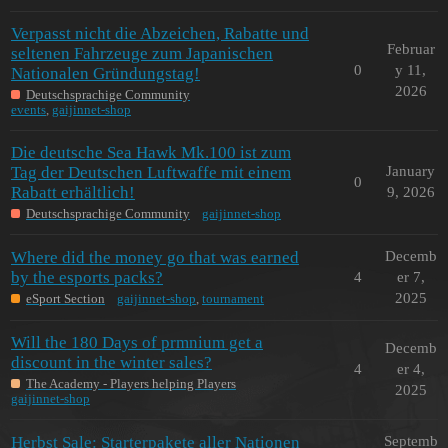
Verpasst nicht die Abzeichen, Rabatte und
Februar
seltenen Fahrzeuge zum Japanischen
0
y 11,
Nationalen Gründungstag!
2026
Deutschsprachige Community
events
,
gaijinnet-shop
Die deutsche Sea Hawk Mk.100 ist zum
Tag der Deutschen Luftwaffe mit einem
January
0
Rabatt erhältlich!
9, 2026
Deutschsprachige Community
gaijinnet-shop
Where did the money go that was earned
Decemb
by the esports packs?
4
er 7,
2025
eSport Section
gaijinnet-shop
,
tournament
Will the 180 Days of prmnium get a
Decemb
discount in the winter sales?
4
er 4,
The Academy - Players helping Players
2025
gaijinnet-shop
Herbst Sale: Starterpakete aller Nationen
Septemb