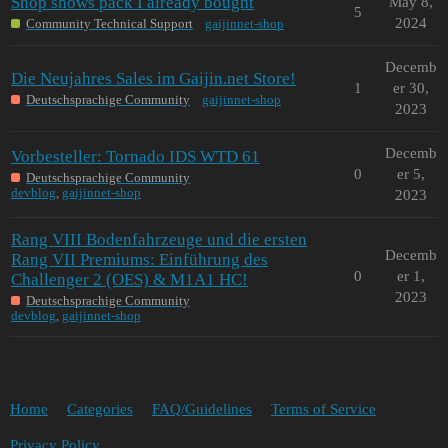
Shop shows pack I already bought
May 8,
5
2024
Community Technical Support
gaijinnet-shop
Decemb
Die Neujahres Sales im Gaijin.net Store!
1
er 30,
Deutschsprachige Community
gaijinnet-shop
2023
Decemb
Vorbesteller: Tornado IDS WTD 61
0
er 5,
Deutschsprachige Community
devblog
,
gaijinnet-shop
2023
Rang VIII Bodenfahrzeuge und die ersten
Decemb
Rang VII Premiums: Einführung des
0
er 1,
Challenger 2 (OES) & M1A1 HC!
2023
Deutschsprachige Community
devblog
,
gaijinnet-shop
Home
Categories
FAQ/Guidelines
Terms of Service
Privacy Policy