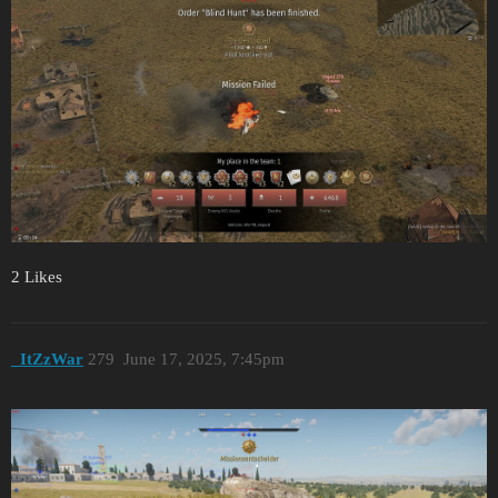
2 Likes
_ItZzWar
279
June 17, 2025, 7:45pm