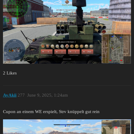
2 Likes
AyAkii
277
June 9, 2025, 1:24am
Cupon an einem WE erspielt, Strv knüppelt gut rein