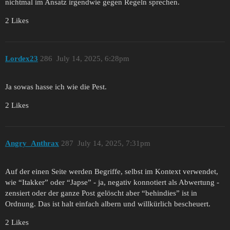
nichtmal im Ansatz irgendwie gegen Regeln sprechen.
2 Likes
Lordex23
286
July 14, 2025, 6:28pm
Ja sowas hasse ich wie die Pest.
2 Likes
Angry_Anthrax
287
July 14, 2025, 7:31pm
Auf der einen Seite werden Begriffe, selbst im Kontext verwendet,
wie “Itakker” oder “Japse” - ja, negativ konnotiert als Abwertung -
zensiert oder der ganze Post gelöscht aber “behindies” ist in
Ordnung. Das ist halt einfach albern und willkürlich bescheuert.
2 Likes