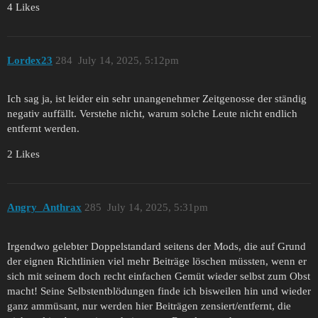
4 Likes
Lordex23
284
July 14, 2025, 5:12pm
Ich sag ja, ist leider ein sehr unangenehmer Zeitgenosse der ständig
negativ auffällt. Verstehe nicht, warum solche Leute nicht endlich
entfernt werden.
2 Likes
Angry_Anthrax
285
July 14, 2025, 5:31pm
Irgendwo gelebter Doppelstandard seitens der Mods, die auf Grund
der eignen Richtlinien viel mehr Beiträge löschen müssten, wenn er
sich mit seinem doch recht einfachen Gemüt wieder selbst zum Obst
macht! Seine Selbstentblödungen finde ich bisweilen hin und wieder
ganz ammüsant, nur werden hier Beiträgen zensiert/entfernt, die