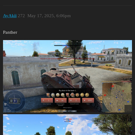
AyAkii
272
May 17, 2025, 6:06pm
Panther