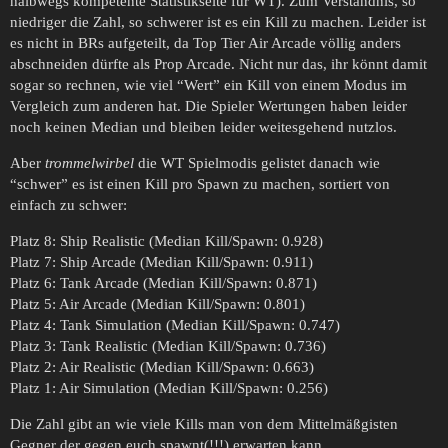
halbwegs kompetente Statistikseite für WT). Zum Verständnis, so
niedriger die Zahl, so schwerer ist es ein Kill zu machen. Leider ist
es nicht in BRs aufgeteilt, da Top Tier Air Arcade völlig anders
abschneiden dürfte als Prop Arcade. Nicht nur das, ihr könnt damit
sogar so rechnen, wie viel “Wert” ein Kill von einem Modus im
Vergleich zum anderen hat. Die Spieler Wertungen haben leider
noch keinen Median und bleiben leider weitesgehend nutzlos.
Aber
trommelwirbel
die WT Spielmodis gelistet danach wie
“schwer” es ist einen Kill pro Spawn zu machen, sortiert von
einfach zu schwer:
Platz 8: Ship Realistic (Median Kill/Spawn: 0.928)
Platz 7: Ship Arcade (Median Kill/Spawn: 0.911)
Platz 6: Tank Arcade (Median Kill/Spawn: 0.871)
Platz 5: Air Arcade (Median Kill/Spawn: 0.801)
Platz 4: Tank Simulation (Median Kill/Spawn: 0.747)
Platz 3: Tank Realistic (Median Kill/Spawn: 0.736)
Platz 2: Air Realistic (Median Kill/Spawn: 0.663)
Platz 1: Air Simulation (Median Kill/Spawn: 0.256)
Die Zahl gibt an wie viele Kills man von dem Mittelmäßgisten
Gegner der gegen euch spawnt(!!!) erwarten kann.