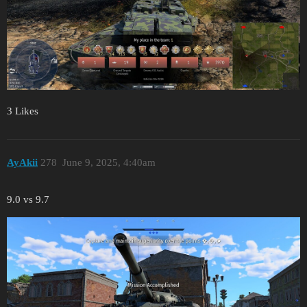
3 Likes
AyAkii
278
June 9, 2025, 4:40am
9.0 vs 9.7