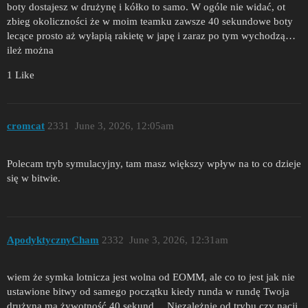
boty dostajesz w drużynę i kółko to samo. W ogóle nie widać, ot
zbieg okoliczności że w moim teamku zawsze 40 sekundowe boty
lecące prosto aż wyłapią rakietę w japę i zaraz po tym wychodzą…
ileż można
1 Like
cromcat
2331
June 3, 2026, 12:05am
Polecam tryb symulacyjny, tam masz większy wpływ na to co dzieje
się w bitwie.
ApodyktycznyCham
2332
June 3, 2026, 12:31am
wiem że symka lotnicza jest wolna od EOMM, ale co to jest jak nie
ustawione bitwy od samego początku kiedy runda w rundę Twoja
drużyna ma żywotność 40 sekund… Niezależnie od trybu czy nacji