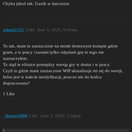
Chyba jakoś tak. Guzik w lanczerze
adamL555
2340
June 3, 2026, 9:16am
To tak, mam to zaznaczone na moim domowym kompie gdzie
gram, a w pracy czasami tylko odpalam grę to tego nie
zaznaczyłem.
To stąd te różnice pomiędzy wersję gry w domu i w pracy.
Czyli tu gdzie mam zaznaczone WIP aktualizuje mi się do wersji,
która jest w trakcie modyfikacji, jeszcze nie do końca
dopracowana?
1 Like
_Buster3000
2341
June 3, 2026, 1:34pm