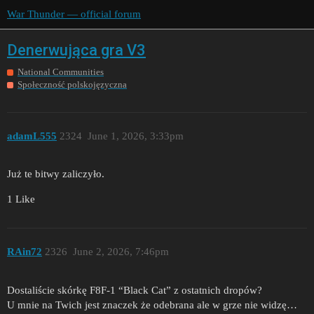
War Thunder — official forum
Denerwująca gra V3
National Communities
Społeczność polskojęzyczna
adamL555
2324
June 1, 2026, 3:33pm
Już te bitwy zaliczyło.
1 Like
RAin72
2326
June 2, 2026, 7:46pm
Dostaliście skórkę F8F-1 “Black Cat” z ostatnich dropów?
U mnie na Twich jest znaczek że odebrana ale w grze nie widzę…