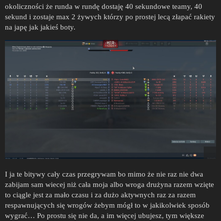
okoliczności że runda w rundę dostaję 40 sekundowe teamy, 40
sekund i zostaje max 2 żywych którzy po prostej lecą złapać rakiety
na japę jak jakieś boty.
I ja te bitywy cały czas przegrywam bo mimo że nie raz nie dwa
zabijam sam wiecej niż cała moja albo wroga drużyna razem wzięte
to ciągle jest za mało czasu i za dużo aktywnych raz za razem
respawnujących się wrogów żebym mógł to w jakikolwiek sposób
wygrać… Po prostu się nie da, a im więcej ubujesz, tym większe