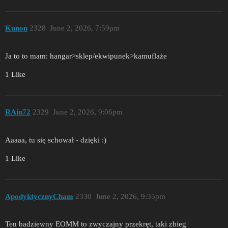
Kunon
2328
June 2, 2026, 7:59pm
Ja to to mam: hangar>sklep/ekwipunek>kamuflaże
1 Like
RAin72
2329
June 2, 2026, 9:06pm
Aaaaa, tu się schował - dzięki :)
1 Like
ApodyktycznyCham
2330
June 2, 2026, 9:35pm
Ten badziewny EOMM to zwyczajny przekręt, taki zbieg