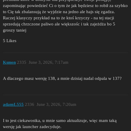
zapominając powiedzieć Ci o tym że jak będziesz to robił za szybko
to Cię tak zbalansują że wyjdzie na jedno ale hajs się zgadza.
Raczej klasyczy przykład na to że ktoś krzyczy - na tej stacji
sprzedają chrzczone paliwo ale większośc i tak zajeżdża bo 5
groszy taniej
5 Likes
Kunon
2335
June 3, 2026, 7:17am
A dlaczego masz wersję 138, a mnie dzisiaj nadal odpala w 137?
adamL555
2336
June 3, 2026, 7:20am
I to jest ciekawostka, u mnie samo aktualizuje, więc mam taką
wersję jak launcher zadecyduje.