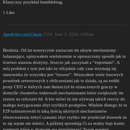
Klasyczny przykład humblebrag.
1 Like
ApodyktycznyCham
2334
June 3, 2026, 2:45am
Bredzisz. Od lat notorycznie zarzucam im ukryte mechanizmy
balansujące, opisywałem wielokrotnie w uproszczony sposób jak to
ścierwo ustawia drużyny. Jeszcze jak zaczynali z “esportami”. A
mój problem z tym jest taki że oficjalnie cały czas trzymają się
stanowiska że wszystko jest “losowe”. Wrzucałem wiele losowych
powtórek serwerowych z obliczeniami jak to działa, są na reddit
posty CEO w których sam tłumaczył że oznaczonych graczy w
domyśle cheaterów traktowali mechanizmami które zwiększały im
szanse na rykoszet itd. A kto mówi że nie używają takich rzeczy do
małego korygowania zbyt szybkich postępów. Właśnie dlatego że to
F2P nafaszerowali to taką ilością ukrytych mechanizmów
równoważenia żebyś czasami zbyt szybko nie przeleciał drzewek że
to się wpale nie mieści. A później sprzedają Ci za realny hajs konto
premium które w domysle ma przyśpieszyć Twoje postępy,