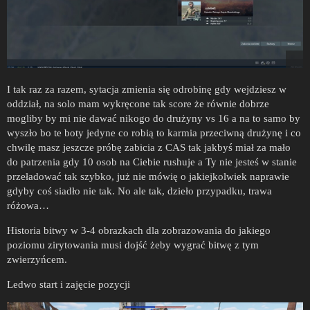
I tak raz za razem, sytacja zmienia się odrobinę gdy wejdziesz w
oddział, na solo mam wykręcone tak score że równie dobrze
mogliby by mi nie dawać nikogo do drużyny vs 16 a na to samo by
wyszło bo te boty jedyne co robią to karmia przeciwną drużynę i co
chwilę masz jeszcze próbę zabicia z CAS tak jakbyś miał za mało
do patrzenia gdy 10 osob na Ciebie rushuje a Ty nie jesteś w stanie
przeładować tak szybko, już nie mówię o jakiejkolwiek naprawie
gdyby coś siadło nie tak. No ale tak, dzieło przypadku, trawa
różowa…
Historia bitwy w 3-4 obrazkach dla zobrazowania do jakiego
poziomu zirytowania musi dojść żeby wygrać bitwę z tym
zwierzyńcem.
Ledwo start i zajęcie pozycji