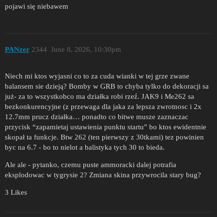
pojawi się niebawem
PANzer
2344
June 8, 2026, 10:30pm
Niech mi ktos wyjasni co to za cuda wianki w tej grze zwane
balansem sie dzieją? Bomby w GRB to chyba tylko do dekoracji sa
już- za to wszystkobco ma działka robi rzeź. JAK9 i Me262 sa
bezkonkurencyjne (z przewaga dla jaka za lepsza zwrotnosc i 2x
12.7mm prucz działka… ponadto co bitwe musze zaznaczac
przycisk “zapamietaj ustawienia punktu startu” bo ktos ewidentnie
skopał ta funkcje. Btw 262 (ten pierwszy z 30tkami) tez powinien
byc na 6.7 - bo to nielot a balistyka tych 30 to bieda.
Ale ale - pytanko, czemu puste ammoracki dalej potrafia
eksplodowac w tygrysie 2? Zmiana skina przywrocila stary bug?
3 Likes