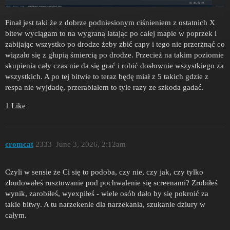
Finał jest taki że z dobrze podniesionym ciśnieniem z ostatnich X
bitew wyciągam to na wygraną latając po całej mapie w poprzek i
zabijając wszystko po drodze żeby zbić capy i tego nie przerżnąć co
wiązało się z głupią śmiercią po drodze. Przecież na takim poziomie
skupienia cały czas nie da się grać i robić dosłownie wszystkiego za
wszystkich. A po tej bitwie to teraz będę miał z 5 takich gdzie z
respa nie wyjdadę, przerabiałem to tyle razy ze szkoda gadać.
1 Like
cromcat
2333
June 3, 2026, 2:12am
Czyli w sensie że Ci się to podoba, czy nie, czy jak, czy tylko
zbudowałeś rusztowanie pod pochwalenie się screenami? Zrobiłeś
wynik, zarobiłeś, wyexpiłeś - wiele osób dało by się pokroić za
takie bitwy. A tu narzekenie dla narzekania, szukanie dziury w
całym.