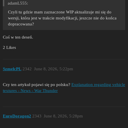
adamL555:
Czyli tu gdzie mam zaznaczone WIP aktualizuje mi się do
wersji, która jest w trakcie modyfikacji, jeszcze nie do końca
dopracowana?
Coś w ten deseń.
2 Likes
SzmelcPL
2342
June 8, 2026, 5:22pm
Czy ten artykuł pojawi się po polsku?
Explanation regarding vehicle
textures - News - War Thunder
EuroDoragon2
2343
June 8, 2026, 5:28pm