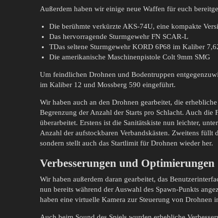
Außerdem haben wir einige neue Waffen für euch bereitges
Die berühmte verkürzte AKS-74U, eine kompakte Ver
Das hervorragende Sturmgewehr FN SCAR-L
TDas seltene Sturmgewehr KORD 6P68 im Kaliber 7,
Die amerikanische Maschinenpistole Colt 9mm SMG
Um feindlichen Drohnen und Bodentruppen entgegenzuwir
im Kaliber 12 und Mossberg 590 eingeführt.
Wir haben auch an den Drohnen gearbeitet, die erheblich
Begrenzung der Anzahl der Starts pro Schlacht. Auch die
überarbeitet. Erstens ist die Sanitätskiste nun leichter, un
Anzahl der aufstockbaren Verbandskästen. Zweitens füllt d
sondern stellt auch das Startlimit für Drohnen wieder her.
Verbesserungen und Optimierungen
Wir haben außerdem daran gearbeitet, das Benutzerinterfa
nun bereits während der Auswahl des Spawn-Punkts angez
haben eine virtuelle Kamera zur Steuerung von Drohnen i
Auch beim Sound des Spiels wurden erhebliche Verbess