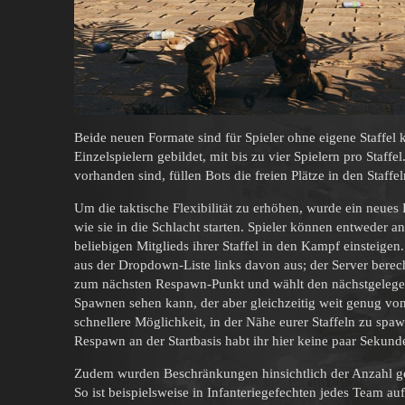
Beide neuen Formate sind für Spieler ohne eigene Staffel 
Einzelspielern gebildet, mit bis zu vier Spielern pro Staff
vorhanden sind, füllen Bots die freien Plätze in den Staffel
Um die taktische Flexibilität zu erhöhen, wurde ein neues
wie sie in die Schlacht starten. Spieler können entweder
beliebigen Mitglieds ihrer Staffel in den Kampf einsteigen
aus der Dropdown-Liste links davon aus; der Server ber
zum nächsten Respawn-Punkt und wählt den nächstgelegen
Spawnen sehen kann, der aber gleichzeitig weit genug von p
schnellere Möglichkeit, in der Nähe eurer Staffeln zu spa
Respawn an der Startbasis habt ihr hier keine paar Sekun
Zudem wurden Beschränkungen hinsichtlich der Anzahl gep
So ist beispielsweise in Infanteriegefechten jedes Team a