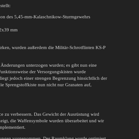
tellt:
sion des 5,45-mm-Kalaschnikow-Sturmgewehrs
62x39 mm
ken, wurden außerdem die Militär-Schrotflinten KS-P
e Änderungen unterzogen wurden; es gibt nun eine
 Funktionsweise der Versorgungskisten wurde
terliegt jedoch einer strengen Begrenzung hinsichtlich der
ie Sprengstoffkiste nun nicht nur Granaten auf,
ce zu verbessern. Das Gewicht der Ausrüstung wird
eigt, die Waffensymbole wurden überarbeitet und wir
mplementiert.
erungen vorgenommen. Der Raumklang wurde optimiert