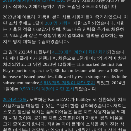
2019년에 게임 내에 소개된 EAC
는 외부 치트의 사용 사례가 늘
기 시작하자, 이에 대응하기 위해 도입된 소프트웨어입니다.
2023년에 이르러, 자동화 봇과 치트 사용자들이 증가하였으나, 차
단 조치 후에도 1달에
300 명 가량이
제한 조치되었습니다. 저희
는 미흡한 점을 바로잡기 위해, 치트 대응 인력을 추가로 채용하
고, Viking 과 같은 부정행위 방지 업체와의 협력을 강화하는 등
치트 방지 대책을 수립하였습니다.
그 결과 2023년 11월부터
4,139 개의 계정이 차단 처리
되었습니
다. 페어 플레이가 진행되며, 처음으로 1천개 이상의 계정이 차단
처리되었고, 그 뒤인 2023년 12월에는 This marked the first Fair
Play report to surpass the 1,000-ban milestone with over a 1000%
increase of issued penalties, followed by even stronger results in the
subsequent months:
6,818 개의 계정이 차단 조치
되었고, 2024년
1월에는
9,569 개의 계정이 차단 조치
되었습니다.
2024년 12월
, 노후화된 Kamu EAC 가 BattlEye 로 전환되어, 치트
사용자들을 대응할 수 있는 수단이 한층 강화되었습니다. 저희는
스포츠 정신을 해치는 플레이어들은 물론 치트 사용자들을 제재
해 나갈 것이며, 공개된 치트 소프트웨어와 자동화 봇의 비율을
크게 줄이고자 합니다. 저희는 페어 플레이 소식을 통해 진행 상
황을 여러분께 전달하고 있으며 지난 5개월간 2만명 이상의 치트