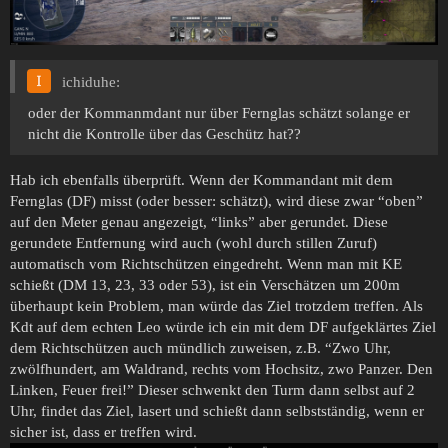
ichiduhe:
oder der Kommanmdant nur über Fernglas schätzt solange er
nicht die Kontrolle über das Geschütz hat??
Hab ich ebenfalls überprüft. Wenn der Kommandant mit dem
Fernglas (DF) misst (oder besser: schätzt), wird diese zwar “oben”
auf den Meter genau angezeigt, “links” aber gerundet. Diese
gerundete Entfernung wird auch (wohl durch stillen Zuruf)
automatisch vom Richtschützen eingedreht. Wenn man mit KE
schießt (DM 13, 23, 33 oder 53), ist ein Verschätzen um 200m
überhaupt kein Problem, man würde das Ziel trotzdem treffen. Als
Kdt auf dem echten Leo würde ich ein mit dem DF aufgeklärtes Ziel
dem Richtschützen auch mündlich zuweisen, z.B. “Zwo Uhr,
zwölfhundert, am Waldrand, rechts vom Hochsitz, zwo Panzer. Den
Linken, Feuer frei!” Dieser schwenkt den Turm dann selbst auf 2
Uhr, findet das Ziel, lasert und schießt dann selbstständig, wenn er
sicher ist, dass er treffen wird.