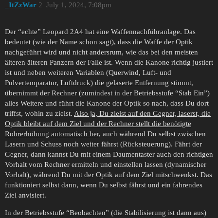
_ItZzWar
2
July 1, 2024, 7:08pm
Der “echte” Leopard 2A4 hat eine Waffennachführanlage. Das
bedeutet (wie der Name schon sagt), dass die Waffe der Optik
nachgeführt wird und nicht andersrum, wie das bei den meisten
älteren älteren Panzern der Falle ist. Wenn die Kanone richtig justiert
ist und neben weiteren Variablen (Querwind, Luft- und
Pulvertemparatur, Luftdruck) die gelaserte Entfernung stimmt,
übernimmt der Rechner (zumindest in der Betriebsstufe “Stab Ein”)
alles Weitere und führt die Kanone der Optik so nach, dass Du dort
triffst, wohin zu zielst.
Also ja, Du zielst auf den Gegner, laserst, die
Optik bleibt auf dem Ziel und der Rechner stellt die benötigte
Rohrerhöhung automatisch her
, auch während Du selbst zwischen
Lasern und Schuss noch weiter fährst (Rücksteuerung). Fährt der
Gegner, dann kannst Du mit einem Daumentaster auch den richtigen
Vorhalt vom Rechner ermitteln und einstellen lassen (dynamischer
Vorhalt), während Du mit der Optik auf dem Ziel mitschwenkst. Das
funktioniert selbst dann, wenn Du selbst fährst und ein fahrendes
Ziel anvisiert.
In der Betriebsstufe “Beobachten” (die Stabilisierung ist dann aus)