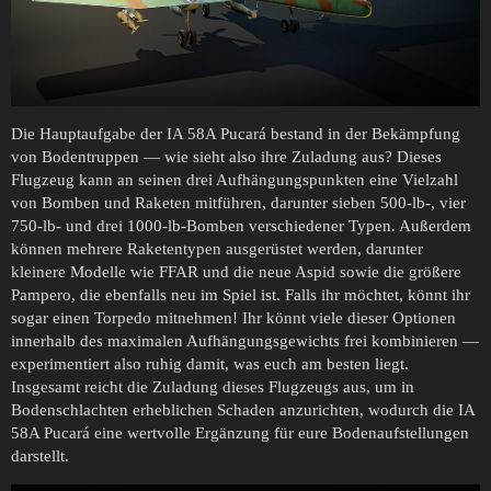
Die Hauptaufgabe der IA 58A Pucará bestand in der Bekämpfung
von Bodentruppen — wie sieht also ihre Zuladung aus? Dieses
Flugzeug kann an seinen drei Aufhängungspunkten eine Vielzahl
von Bomben und Raketen mitführen, darunter sieben 500-lb-, vier
750-lb- und drei 1000-lb-Bomben verschiedener Typen. Außerdem
können mehrere Raketentypen ausgerüstet werden, darunter
kleinere Modelle wie FFAR und die neue Aspid sowie die größere
Pampero, die ebenfalls neu im Spiel ist. Falls ihr möchtet, könnt ihr
sogar einen Torpedo mitnehmen! Ihr könnt viele dieser Optionen
innerhalb des maximalen Aufhängungsgewichts frei kombinieren —
experimentiert also ruhig damit, was euch am besten liegt.
Insgesamt reicht die Zuladung dieses Flugzeugs aus, um in
Bodenschlachten erheblichen Schaden anzurichten, wodurch die IA
58A Pucará eine wertvolle Ergänzung für eure Bodenaufstellungen
darstellt.