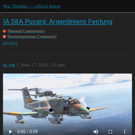
War Thunder — official forum
IA 58A Pucará: Argentiniens Festung
National Communities
Deutschsprachige Community
dev-blog
el_cee
1
June 17, 2026, 1:21pm