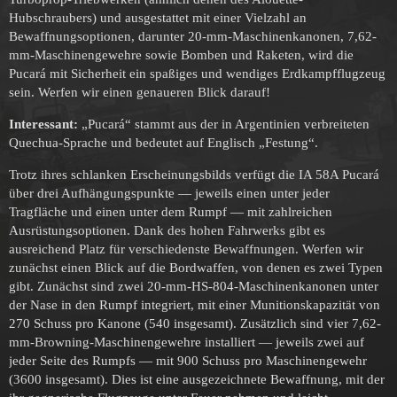
Hubschraubers) und ausgestattet mit einer Vielzahl an
Bewaffnungsoptionen, darunter 20-mm-Maschinenkanonen, 7,62-
mm-Maschinengewehre sowie Bomben und Raketen, wird die
Pucará mit Sicherheit ein spaßiges und wendiges Erdkampfflugzeug
sein. Werfen wir einen genaueren Blick darauf!
Interessant:
„Pucará“ stammt aus der in Argentinien verbreiteten
Quechua-Sprache und bedeutet auf Englisch „Festung“.
Trotz ihres schlanken Erscheinungsbilds verfügt die IA 58A Pucará
über drei Aufhängungspunkte — jeweils einen unter jeder
Tragfläche und einen unter dem Rumpf — mit zahlreichen
Ausrüstungsoptionen. Dank des hohen Fahrwerks gibt es
ausreichend Platz für verschiedenste Bewaffnungen. Werfen wir
zunächst einen Blick auf die Bordwaffen, von denen es zwei Typen
gibt. Zunächst sind zwei 20-mm-HS-804-Maschinenkanonen unter
der Nase in den Rumpf integriert, mit einer Munitionskapazität von
270 Schuss pro Kanone (540 insgesamt). Zusätzlich sind vier 7,62-
mm-Browning-Maschinengewehre installiert — jeweils zwei auf
jeder Seite des Rumpfs — mit 900 Schuss pro Maschinengewehr
(3600 insgesamt). Dies ist eine ausgezeichnete Bewaffnung, mit der