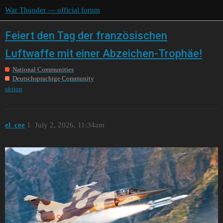
War Thunder — official forum
Feiert den Tag der französischen
Luftwaffe mit einer Abzeichen-Trophäe!
National Communities
Deutschsprachige Community
aktion
el_cee
1
July 2, 2026, 11:34am