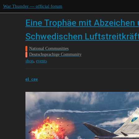
War Thunder — official forum
Eine Trophäe mit Abzeichen 
Schwedischen Luftstreitkräf
National Communities
Deutschsprachige Community
,
shop
events
el_cee