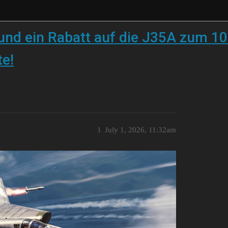
und ein Rabatt auf die J35A zum 10
te!
1
July 1, 2026, 11:32am