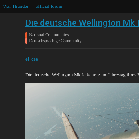
War Thunder — official forum
Die deutsche Wellington Mk I
National Communities
Deutschsprachige Community
el_cee
Die deutsche Wellington Mk Ic kehrt zum Jahrestag ihres E