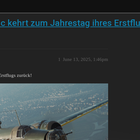
c kehrt zum Jahrestag ihres Erstfl
1
June 13, 2025, 1:46pm
rstflugs zurück!