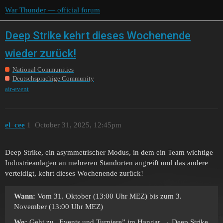
War Thunder — official forum
Deep Strike kehrt dieses Wochenende
wieder zurück!
National Communities
Deutschsprachige Community
air-event
el_cee
1
October 31, 2025, 12:45pm
Deep Strike, ein asymmetrischer Modus, in dem ein Team wichtige
Industrieanlagen an mehreren Standorten angreift und das andere
verteidigt, kehrt dieses Wochenende zurück!
Wann:
Vom 31. Oktober (13:00 Uhr MEZ) bis zum 3.
November (13:00 Uhr MEZ)
Wo:
Geht zu „Events und Turniere” im Hangar → Deep Strike