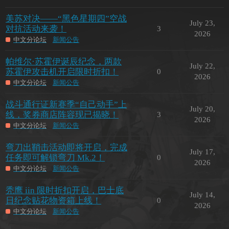
美苏对决——“黑色星期四”空战
July 23,
对抗活动来袭！
3
2026
中文分论坛
新闻公告
帕维尔·苏霍伊诞辰纪念，两款
July 22,
苏霍伊攻击机开启限时折扣！
0
2026
中文分论坛
新闻公告
战斗通行证新赛季“自己动手”上
July 20,
线，奖券商店阵容现已揭晓！
3
2026
中文分论坛
新闻公告
弯刀出鞘击活动即将开启，完成
July 17,
任务即可解锁弯刀 Mk.2！
0
2026
中文分论坛
新闻公告
秃鹰 iin 限时折扣开启，巴士底
July 14,
日纪念贴花物资箱上线！
0
2026
中文分论坛
新闻公告