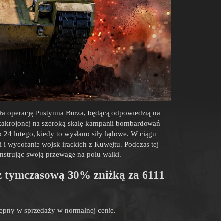
ła operację Pustynna Burza, będącą odpowiedzią na
 zakrojonej na szeroką skalę kampanii bombardowań
 do 24 lutego, kiedy to wysłano siły lądowe. W ciągu
i i wycofanie wojsk irackich z Kuwejtu. Podczas tej
nstrując swoją przewagę na polu walki.
z tymczasową 30% zniżką za 6111
ępny w sprzedaży w normalnej cenie.