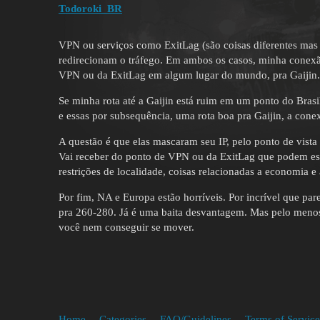
Todoroki_BR
VPN ou serviços como ExitLag (são coisas diferentes mas
redirecionam o tráfego. Em ambos os casos, minha conexão 
VPN ou da ExitLag em algum lugar do mundo, pra Gaijin.
Se minha rota até a Gaijin está ruim em um ponto do Bras
e essas por subsequência, uma rota boa pra Gaijin, a cone
A questão é que elas mascaram seu IP, pelo ponto de vista 
Vai receber do ponto de VPN ou da ExitLag que podem est
restrições de localidade, coisas relacionadas a economia e 
Por fim, NA e Europa estão horríveis. Por incrível que pa
pra 260-280. Já é uma baita desvantagem. Mas pelo menos 
você nem conseguir se mover.
Home
Categories
FAQ/Guidelines
Terms of Service