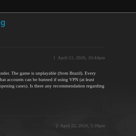
ng
1
April 21, 2026, 10:44pm
under. The game is unplayable (from Brazil). Every
at accounts can be banned if using VPN (at least
 opening cases). Is there any recommendation regarding
2
April 22, 2026, 5:39pm