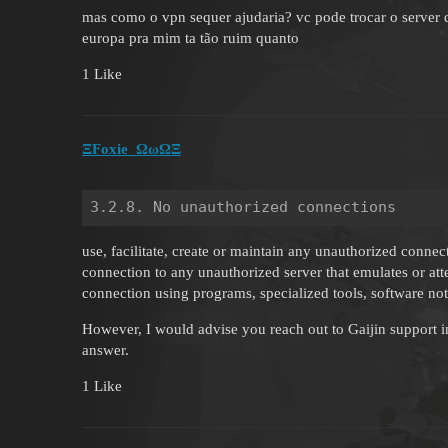
mas como o vpn sequer ajudaria? vc pode trocar o server q
europa pra mim ta tão ruim quanto
1 Like
ΞFoxie_ΩωΩΞ
use, facilitate, create or maintain any unauthorized connec
connection to any unauthorized server that emulates or att
connection using programs, specialized tools, software not
However, I would advise you reach out to Gaijin support i
answer.
1 Like