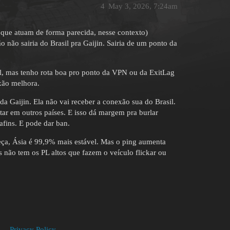
4
May 3, 2026, 7:24am
 que atuam de forma parecida, nesse contexto)
não sairia do Brasil pra Gaijin. Sairia de um ponto da
il, mas tenho rota boa pro ponto da VPN ou da ExitLag
xão melhora.
da Gaijin. Ela não vai receber a conexão sua do Brasil.
ar em outros países. E isso dá margem pra burlar
afins. E pode dar ban.
reça, Ásia é 99,9% mais estável. Mas o ping aumenta
não tem os PL altos que fazem o veículo flickar ou
Privacy Policy