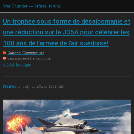
War Thunder — official forum
Un trophée sous forme de décalcomanie et
une réduction sur le J35A pour célébrer les
100 ans de l'armée de l'air suédoise!
National Communities
Communauté francophone
,
spécial
boutique
Nairoo
1
July 1, 2026, 11:17am