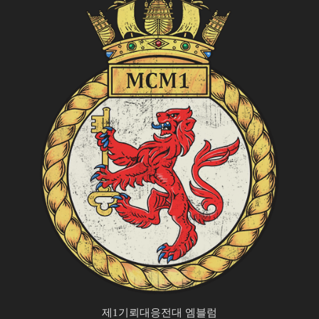
제1기뢰대응전대 엠블럼