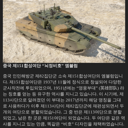
중국 제151합성여단 “뇌정비호” 엠블럼
중국 인민해방군 제82집단군 소속 제151합성여단의 엠블럼입니
다. 제151합성여단은 1937년 11월에 정식으로 창설되어 다양한
군사작전에 투입되었으며, 1951년에는 “영웅부대” (英雄部队) 라
는 칭호를 얻는 등 유구한 역사를 지니고 있습니다. 이 시기에, 제
113사단으로 알려졌던 이 부대는 2017년까지 해당 명칭을 그대
로 사용하다가 이후 제113사단이 제82집단군에 재편성되면서 두
개의 여단으로 분할되었습니다. 그 중 반은 제113여단으로 분할
되었고, 남은 한 곳은 제151여단이 되었습니다. 두 여단은 같은 역
사를 지니고 있는 만큼, 똑같은 “비호” 디자인을 채택하였습니다.