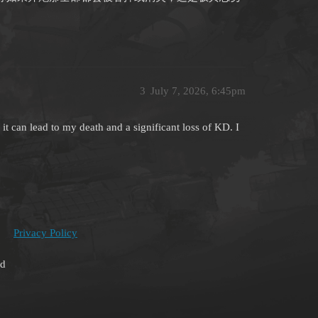
3
July 7, 2026, 6:45pm
s it can lead to my death and a significant loss of KD. I
Privacy Policy
ed