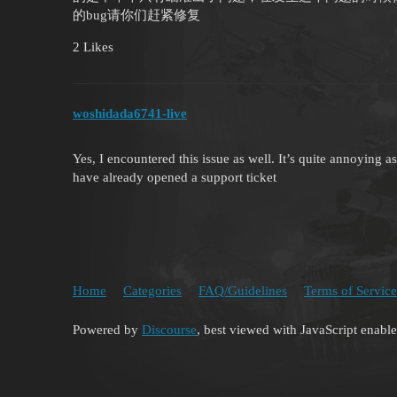
的bug请你们赶紧修复
2 Likes
woshidada6741-live
Yes, I encountered this issue as well. It’s quite annoying a
have already opened a support ticket
Home
Categories
FAQ/Guidelines
Terms of Service
Powered by
Discourse
, best viewed with JavaScript enabl