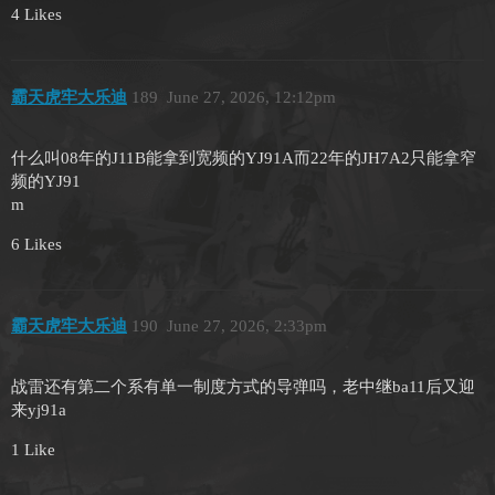
4 Likes
霸天虎牢大乐迪
189
June 27, 2026, 12:12pm
什么叫08年的J11B能拿到宽频的YJ91A而22年的JH7A2只能拿窄
频的YJ91
m
6 Likes
霸天虎牢大乐迪
190
June 27, 2026, 2:33pm
战雷还有第二个系有单一制度方式的导弹吗，老中继ba11后又迎
来yj91a
1 Like