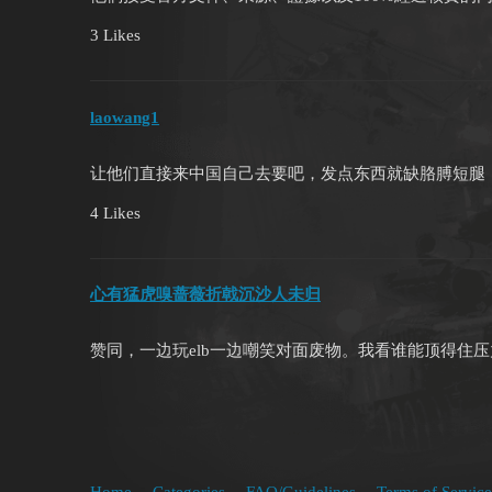
3 Likes
laowang1
让他们直接来中国自己去要吧，发点东西就缺胳膊短腿
4 Likes
心有猛虎嗅蔷薇折戟沉沙人未归
赞同，一边玩elb一边嘲笑对面废物。我看谁能顶得住压
Home
Categories
FAQ/Guidelines
Terms of Service