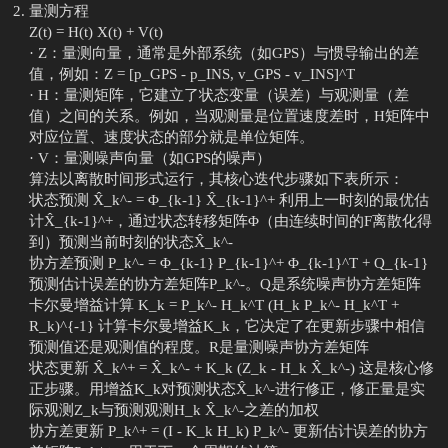
量测方程
Z(t) = H(t) X(t) + V(t)
· Z：量测向量，通常是外部系统（如GPS）与惯导输出的差
值，例如：Z = [p_GPS - p_INS, v_GPS - v_INS]^T
· H：量测矩阵，它建立了状态变量（误差）与观测量（差
值）之间的关系。例如，当观测量是位置速度差时，H矩阵中
对应位置、速度状态的部分就是单位矩阵。
· V：量测噪声向量（如GPS的噪声）
算法以离散时间形式运行，其核心迭代步骤如下表所示：
状态预测 X̂_k^- = Φ_{k-1} X̂_{k-1}^+ 利用上一时刻的最优估
计X̂_{k-1}^+，通过状态转移矩阵Φ（由连续时间的F离散化得
到）预测当前时刻的状态X̂_k^-
协方差预测 P_k^- = Φ_{k-1} P_{k-1}^+ Φ_{k-1}^T + Q_{k-1}
预测估计误差的协方差矩阵P_k^-。Q是系统噪声协方差矩阵
卡尔曼增益计算 K_k = P_k^- H_k^T (H_k P_k^- H_k^T +
R_k)^{-1} 计算卡尔曼增益K_k，它决定了在更新步骤中相信
预测值还是观测值的程度。R是量测噪声协方差矩阵
状态更新 X̂_k^+ = X̂_k^- + K_k (Z_k - H_k X̂_k^-) 这是核心修
正步骤。用增益K_k对预测状态X̂_k^-进行修正，修正量是实
际观测Z_k与预测观测H_k X̂_k^-之差的加权
协方差更新 P_k^+ = (I - K_k H_k) P_k^- 更新估计误差的协方