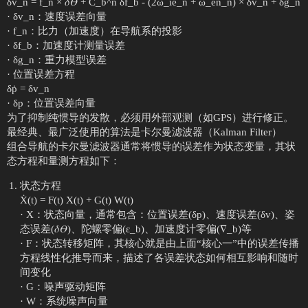
δv̇_n = f_n × 𝛿𝛳 + C_b^n δf_b - (2ω_ie_n + ω_en_n) × δv_n + δg_n
· δv_n：速度误差向量
· f_n：比力（加速度）在导航系的投影
· δf_b：加速度计测量误差
· δg_n：重力模型误差
· 位置误差方程
δṗ = δv_n
· δp：位置误差向量
为了抑制纯惯导的发散，必须用外部观测（如GPS）进行修正。
最经典、最广泛使用的算法是卡尔曼滤波器（Kalman Filter）
组合导航的卡尔曼滤波器通常将惯导的误差作为状态变量，其状
态方程和量测方程如下：
状态方程
Ẋ(t) = F(t) X(t) + G(t) W(t)
· X：状态向量，通常包含：位置误差(δp)、速度误差(δv)、姿
态误差(𝛿𝛳)、陀螺零偏(ε_b)、加速度计零偏(∇_b)等
· F：状态转移矩阵，其核心就是由上面“核心一”中的误差传播
方程线性化推导而来，描述了各误差状态如何相互影响和随时
间变化
· G：噪声驱动矩阵
· W：系统噪声向量