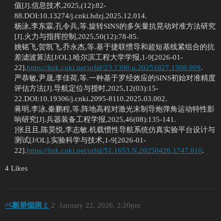
值[J].信息技术,2025,(12):82-
88.DOI:10.13274/j.cnki.hdzj.2025.12.014.
杨泳,李东霖,孔令兵,等.旋转SINS的多矢量抗晃动对准方法研究
[J].火力与指挥控制,2025,50(12):78-85.
姚铭飞,贺凯飞,乔永杰,等.基于捷联惯导和超短基线紧组合的抗
差滤波算法[J/OL].哈尔滨工程大学学报,1-9[2026-01-
22].
https://link.cnki.net/urlid/23.1390.u.20251027.1508.009
.
严恭敏,尹晟,李佳荷,等.一种基于罗经效应的SINS初始对准精度
评估方法[J].导航定位与授时,2025,12(03):15-
22.DOI:10.19306/j.cnki.2095-8110.2025.03.002.
蒋明,李泳,秦鹏程,等.阵地高程对激光末制导炮弹角运动特性影
响研究[J].兵器装备工程学报,2025,46(08):135-141.
]张且且,陈昊悦,李志敏.机载惯性导航系统仿真实验平台设计与
测试[J/OL].实验科学与技术,1-9[2026-01-
22].
https://link.cnki.net/urlid/51.1653.N.20250426.1747.010
.
4 Likes
ベ断桥烟雨ミ
2
January 22, 2026, 2:20pm