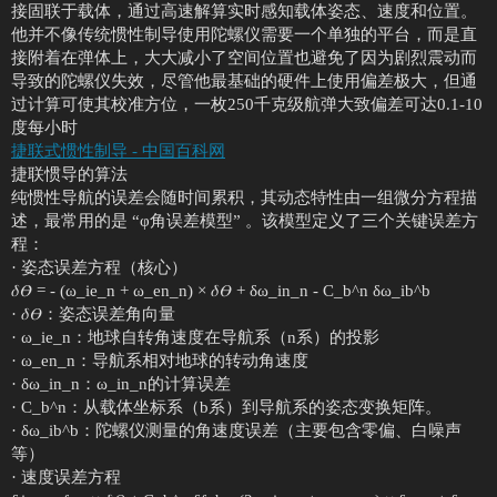
接固联于载体，通过高速解算实时感知载体姿态、速度和位置。
他并不像传统惯性制导使用陀螺仪需要一个单独的平台，而是直
接附着在弹体上，大大减小了空间位置也避免了因为剧烈震动而
导致的陀螺仪失效，尽管他最基础的硬件上使用偏差极大，但通
过计算可使其校准方位，一枚250千克级航弹大致偏差可达0.1-10
度每小时
捷联式惯性制导 - 中国百科网
捷联惯导的算法
纯惯性导航的误差会随时间累积，其动态特性由一组微分方程描
述，最常用的是 “φ角误差模型” 。该模型定义了三个关键误差方
程：
· 姿态误差方程（核心）
𝛿𝛳̇ = - (ω_ie_n + ω_en_n) × 𝛿𝛳 + δω_in_n - C_b^n δω_ib^b
· 𝛿𝛳：姿态误差角向量
· ω_ie_n：地球自转角速度在导航系（n系）的投影
· ω_en_n：导航系相对地球的转动角速度
· δω_in_n：ω_in_n的计算误差
· C_b^n：从载体坐标系（b系）到导航系的姿态变换矩阵。
· δω_ib^b：陀螺仪测量的角速度误差（主要包含零偏、白噪声
等）
· 速度误差方程