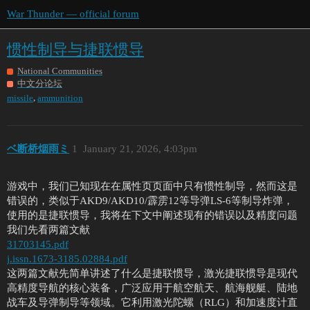
War Thunder — official forum
惯性制导与捷联惯导
National Communities
中文分论坛
,
missile
ammunition
ベ断桥烟雨ミ
1
January 21, 2026, 4:03pm
游戏中，我们已知现在在属性页页面中只有惯性制导，然而这是
错误的，类似于AKD9/AKD10/霹雳12等导弹LS-6等制导炸弹，
使用的是捷联惯导，我将在下文中阐述现有的错误以及精度问题
我们先看两篇文献
31703145.pdf
j.issn.1673-3185.02884.pdf
这两篇文献先简单讲述了什么是捷联惯导，激光捷联惯导是现代
高精度导航的核心装备，广泛应用于航空航天、航海舰艇、陆地
战车及导弹制导等领域。它利用激光陀螺（RLG）和加速度计直