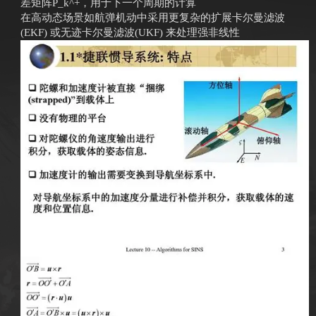
差矩阵P_k^+，用于下一个周期的计算
在高动态场景如航弹机动中采用更复杂的扩展卡尔曼滤波
(EKF) 或无迹卡尔曼滤波(UKF) 来处理强非线性