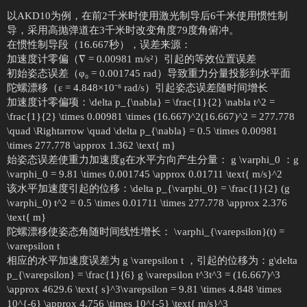
以AKD10为例，在前2千米时使用激光制导后6千米使用惯性制
导，采用高抛弹道在3千米时改变角度79度角俯冲。
在惯性制导段（16.667秒），误差来源：
加速度计零偏（∇ = 0.00981 m/s²）引起的等效位置误差
初始姿态误差（φ₀ = 0.001745 rad）导致重力分量投影到水平面
陀螺漂移（ε = 4.848×10⁻⁶ rad/s）引起姿态误差随时间增长
加速度计零偏项：\delta p_{\nabla} = \frac{1}{2} \nabla t^2 =
\frac{1}{2} \times 0.00981 \times (16.667)^2(16.667)^2 = 277.778
\quad \Rightarrow \quad \delta p_{\nabla} = 0.5 \times 0.00981
\times 277.778 \approx 1.362 \text{ m}
始姿态误差使重力加速度g在水平方向产生分量： g \varphi_0 ：g
\varphi_0 = 9.81 \times 0.001745 \approx 0.01711 \text{ m/s}^2
该水平加速度引起的位移：\delta p_{\varphi_0} = \frac{1}{2} (g
\varphi_0) t^2 = 0.5 \times 0.01711 \times 277.778 \approx 2.376
\text{ m}
陀螺漂移使姿态角随时间线性增长： \varphi_{\varepsilon}(t) =
\varepsilon t
相应的水平加速度误差为 g \varepsilon t ，引起的位移为：g\delta
p_{\varepsilon} = \frac{1}{6} g \varepsilon t^3t^3 = (16.667)^3
\approx 4629.6 \text{ s}^3\varepsilon = 9.81 \times 4.848 \times
10^{-6} \approx 4.756 \times 10^{-5} \text{ m/s}^3