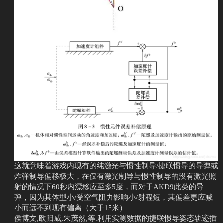
这就意味着游戏内现有的纯激光与惯性制导/捷联惯导的导弹或
炸弹制导偏移极大，在仅有激光制导与惯性制导的没有激光照
射的情况下60秒内漂移应至多5度，而对于AKD9此类的导
弹，因为其体型小/受空气阻力影响小/射程短，其偏差更应减
小而远不到现有偏离（大于15米）
侯博文,欧阳威,朱茂然,等.利用实测数据的捷联惯导姿态轨迹插