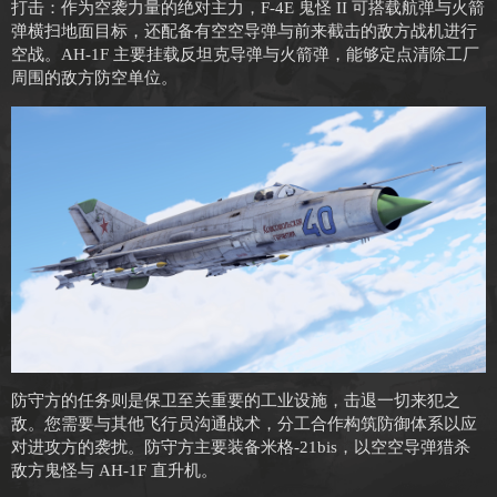
打击：作为空袭力量的绝对主力，F-4E 鬼怪 II 可搭载航弹与火箭
弹横扫地面目标，还配备有空空导弹与前来截击的敌方战机进行
空战。AH-1F 主要挂载反坦克导弹与火箭弹，能够定点清除工厂
周围的敌方防空单位。
防守方的任务则是保卫至关重要的工业设施，击退一切来犯之
敌。您需要与其他飞行员沟通战术，分工合作构筑防御体系以应
对进攻方的袭扰。防守方主要装备米格-21bis，以空空导弹猎杀
敌方鬼怪与 AH-1F 直升机。