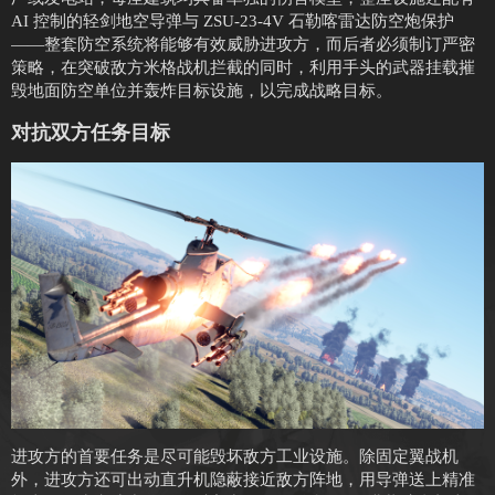
AI 控制的轻剑地空导弹与 ZSU-23-4V 石勒喀雷达防空炮保护
——整套防空系统将能够有效威胁进攻方，而后者必须制订严密
策略，在突破敌方米格战机拦截的同时，利用手头的武器挂载摧
毁地面防空单位并轰炸目标设施，以完成战略目标。
对抗双方任务目标
进攻方的首要任务是尽可能毁坏敌方工业设施。除固定翼战机
外，进攻方还可出动直升机隐蔽接近敌方阵地，用导弹送上精准