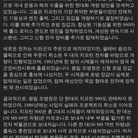
으로 국내 운용과 해외 수출을 위한 현대화 개량 방안을 모색하고
있었습니다. 그들은 치프틴의 가장 취약한 부분들이었던 전체적
인 기동성과 엔진 출력, 그리고 장갑을 개량하기로 결정하였습니
다. 이를 위해 추가적인 초밤 장갑과, 향상된 기동성을 위한 900마
력 롤스 로이스 콘도르 엔진을 장착하였으며, 개선된 변속기와 서
스펜션, 그리고 신형 전자 장비를 추가로 탑재하였습니다.
새로운 전차는 이란군의 주문으로 제작되었지만, 팔레비 왕조의
몰락으로 인해 주문이 취소된 두 대의 치프틴 전차를 바탕으로 개
량이 진행되었으며, 1982년에 한 쌍의 시제품이 제작되어 영국 육
군장비전시회에 출품되었습니다. 왕립 조병창은 신형 초밤 장갑
을 중심으로 홍보에 나섰지만, 두 시제품에 초밤 장갑이 실제로
탑재되는 일은 없었으며, 탑재 예상안만 목업 형태로 전차에 장착
된 채 전시되었습니다.
결과적으로, 왕립 조병창은 단 한대의 치프틴 900도 판매하지 못
하였으며, 1986년에는 사업의 실패와 프로젝트의 취소로 이어졌
습니다. 치프틴 900은 총 2대의 시제품이 제작되었으며, 한 대는
(56 MS 09번 차량)은 마르코니로 보내져 내부 부품을 탈거한 뒤
전차 박물관으로 보내져습니다. 다른 한 대(56 MS 78번 차량)은
룰워스 훈련장으로 보내져 사격 표적으로 사용되었습니다. 하지
만 이 전차에서 탈거된 부품들의 경우, BAE 시스템이 진행한 타