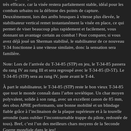
très efficace, car la visée restera parfaitement stable, idéal pour les
combats urbains ou la défense des points de capture.
Deuxièmement, lors des arrêts brusques à vitesse plus élevée, le
stabilisateur vertical remet instantanément la visée en place, ce qui
permet de viser beaucoup plus rapidement et facilement, vous
donnant un avantage certain au combat ! Pour comparer, si vous
avez déjà joué un Sherman stabilisé, le stabilisateur de ce nouveau
T-34 fonctionne à une vitesse similaire, donc la sensation sera
familière.
Note: Lors de l’arrivée du T-34-85 (STP) en jeu, le T-34-85 passera
du rang IV au rang III et sera regroupé avec le T-34-85 (D-5T). Le
T-34-85 (STP) sera au rang IV, juste avant le T-44.
À part le stabilisateur, le T-34-85 (STP) reste le bon vieux T-34-85
que tout le monde connaît dans l’arbre soviétique. Un char moyen
polyvalent, solide à son rang, avec un excellent canon de 85 mm,
des obus APHE performants, une bonne mobilité et un blindage
fiable grâce à l’inclinaison de la plaque supérieure et à la tourelle
arrondie (sans oublier l’incontournable trappe du pilote, redoutée de
tous). Bref, c’est l’un des meilleurs chars moyens de la Seconde
Guerre mondiale dans le jeu!