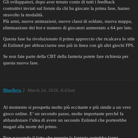
Gli sviluppatori, dopo aver tenuto conto di tutti i feedback
costruttivi inviati sul forum da chi ha giocato la prima fase, hanno
stravolto la modalità.
Più armi, nuove animazioni, nuove classi di soldato, nuova mappa,
eliminazione dei bot e numero di giocatori aumentato a 64 per lato.
Questa fase ha rivoluzionato il primo approccio che ricalcava lo stile
di Enlisted per abbracciarne uno più in linea con gli altri giochi FPS.
Se non fate parte della CBT della fanteria potete fare richiesta per
questa nuova fase.
BlueBeta
2
March 24, 2026, 8:43am
Al momento si prospetta molto più eccitante e più simile a un vero
gioco online. E’ un secondo passo, molto importante perchè fa
abbandonare l’idea di avere un secondo Enlisted che porterebbe
magari alla morte del primo.
Non nascondo il fatto che proprio la fanteria potrebbe farmi