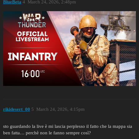
BlueBeta
4
March 24, 2026, 2:48pm
rikidesert_00
5
March 24, 2026, 4:15pm
sto guardando la live è mi lascia perplesso il fatto che la mappa sia
ben fatta… perchè non le fanno sempre così?