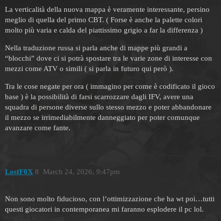
La verticalità della nuova mappa è veramente interessante, persino
meglio di quella del primo CBT. ( Forse è anche la palette colori
molto più varia e calda del piattissimo grigio a far la differenza )
Nella traduzione russa si parla anche di mappe più grandi a
“blocchi” dove ci si potrà spostare tra le varie zone di interesse con
mezzi come ATV o simili ( si parla in futuro qui però ).
Tra le cose negate per ora ( immagino per come è codificato il gioco
base ) è la possibilità di farsi scarrozzare dagli IFV, avere una
squadra di persone diverse sullo stesso mezzo e poter abbandonare
il mezzo se irrimediabilmente danneggiato per poter comunque
avanzare come fante.
LostF0X
8
March 24, 2026, 9:47pm
Non sono molto fiducioso, con l’ottimizzazione che ha wt poi…tutti
questi giocatori in contemporanea mi faranno esplodere il pc lol.