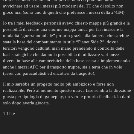
avvicinare ad usare i mezzi più moderni dei TT che di solito non
gioco mai (sono uno di quelli che preferisce i mezzi della 2^GM).
Io tra i miei feedback personali avevo chiesto mappe più grandi e la
possibilità di creare una enorme mappa unica per far rinascere la
modalità “guerra mondiale” proprio grazie alla fanteria che sarebbe
stata la base del combattimento in stile “Planet Side 2”, dove i
territori vengono catturati man mano prendendo il controllo delle
basi strategiche che danno la possibilità di utilizzare vari mezzi
diversi in base alle caratteristiche della base stessa e implementando
anche i mezzi APC per il trasporto truppe, sia a terra che in volo
(aerei con paracadutisti ed elicotteri da trasporto).
Il mio sarebbe un progetto molto più ambizioso e forse non
realizzabile. Però al momento questo nuova fase sembra la direzione
giusta per tipologia di gameplay, un vero e proprio feedback lo darò
solo dopo averla giocata.
1 Like