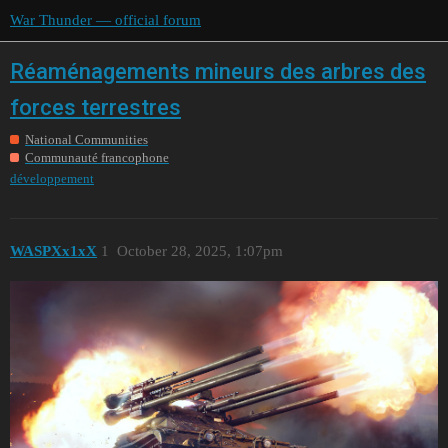
War Thunder — official forum
Réaménagements mineurs des arbres des
forces terrestres
National Communities
Communauté francophone
développement
WASPXx1xX
1
October 28, 2025, 1:07pm