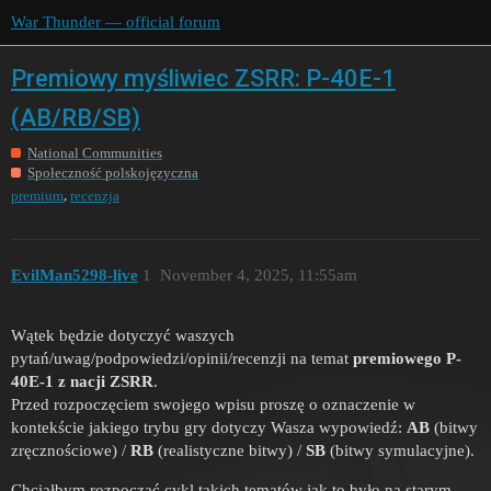
War Thunder — official forum
Premiowy myśliwiec ZSRR: P-40E-1
(AB/RB/SB)
National Communities
Społeczność polskojęzyczna
,
premium
recenzja
EvilMan5298-live
1
November 4, 2025, 11:55am
Wątek będzie dotyczyć waszych
pytań/uwag/podpowiedzi/opinii/recenzji na temat
premiowego P-
40E-1 z nacji ZSRR
.
Przed rozpoczęciem swojego wpisu proszę o oznaczenie w
kontekście jakiego trybu gry dotyczy Wasza wypowiedź:
AB
(bitwy
zręcznościowe) /
RB
(realistyczne bitwy) /
SB
(bitwy symulacyjne).
Chciałbym rozpocząć cykl takich tematów jak to było na starym