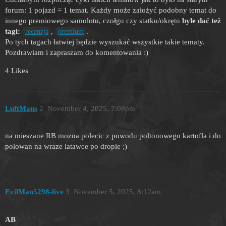
forum: 1 pojazd = 1 temat. Każdy może założyć podobny temat do
innego premiowego samolotu, czołgu czy statku/okrętu
byle dać też
tagi:
,
.
recenzja
premium
Po tych tagach łatwiej będzie wyszukać wszystkie takie tematy.
Pozdrawiam i zapraszam do komentowania :)
4 Likes
LuftMaus
2
November 4, 2025, 7:08pm
na mieszane RB mozna polecic z powodu poltonowego kartofla i do
polowan na wraze latawce po dropie ;)
EvilMan5298-live
3
November 5, 2025, 8:12am
AB