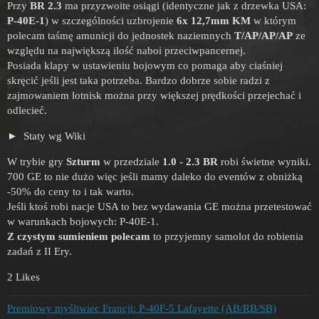
Przy
BR 2.3
ma przyzwoite osiągi (identyczne jak z drzewka USA:
P-40E-1
) w szczególności uzbrojenie
6x 12,7mm KM
w którym
polecam taśmę amunicji do jednostek naziemnych
T/AP/AP/AP
ze
względu na największą ilość naboi przeciwpancernej.
Posiada klapy w ustawieniu bojowym co pomaga aby ciaśniej
skręcić jeśli jest taka potrzeba. Bardzo dobrze sobie radzi z
zajmowaniem lotnisk można przy większej prędkości przejechać i
odlecieć.
Staty wg Wiki
W trybie gry
Szturm
w przedziale
1.0 - 2.3 BR
robi świetne wyniki.
700 GE to nie dużo więc jeśli mamy daleko do eventów z obniżką
-50% do ceny to i tak warto.
Jeśli ktoś robi nacje USA to bez wydawania GE można przetestować
w warunkach bojowych: P-40E-1.
Z czystym sumieniem polecam
to przyjemny samolot do robienia
zadań z II Ery.
2 Likes
Premiowy myśliwiec Francji: P-40F-5 Lafayette (AB/RB/SB)