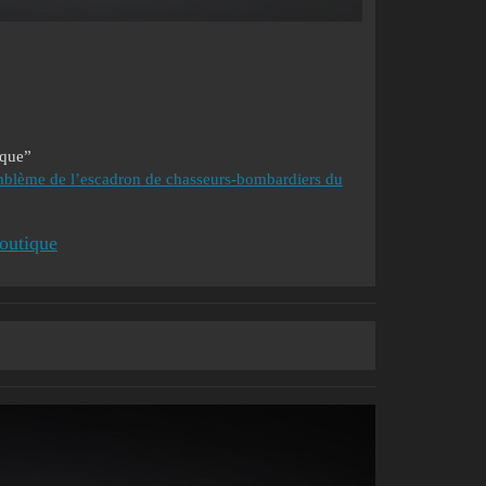
ique”
blème de l’escadron de chasseurs-bombardiers du
outique