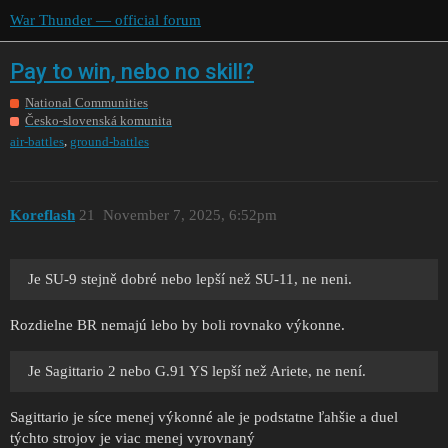
War Thunder — official forum
Pay to win, nebo no skill?
National Communities
Česko-slovenská komunita
,
air-battles
ground-battles
Koreflash
21
November 7, 2025, 6:52pm
Je SU-9 stejně dobré nebo lepší než SU-11, ne neni.
Rozdielne BR nemajú lebo by boli rovnako výkonne.
Je Sagittario 2 nebo G.91 YS lepší než Ariete, ne není.
Sagittario je síce menej výkonné ale je podstatne ľahšie a duel
týchto strojov je viac menej vyrovnaný