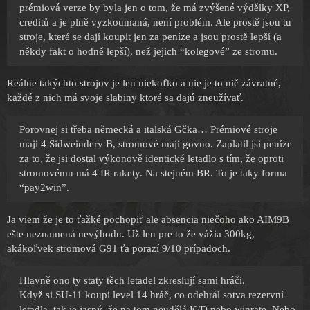
prémiová verze by byla jen o tom, že má zvýšené výdělky XP,
creditů a je plně vyzkoumaná, není problém. Ale prostě jsou tu
stroje, které se dají koupit jen za peníze a jsou prostě lepší (a
někdy fakt o hodně lepší), než jejich “kolegové” ze stromu.
Reálne takýchto strojov je len niekoľko a nie je to nič závratné,
každé z nich má svoje slabiny ktoré sa dajú zneužívať.
Porovnej si třeba německá a italská Gčka… Prémiové stroje
mají 4 Sidweindery B, stromové mají govno. Zaplatil jsi peníze
za to, že jsi dostal výkonově identické letadlo s tím, že oproti
stromovému má 4 IR rakety. Na stejném BR. To je taky forma
“pay2win”.
Ja viem že je to ťažké pochopiť ale absencia niečoho ako AIM9B
ešte neznamená nevýhodu. Už len pre to že vážia 300kg,
akákoľvek stromová G91 ťa porazí 9/10 prípadoch.
Hlavně ono ty staty těch letadel zkreslují sami hráči.
Když si SU-11 koupí level 14 hráč, co odehrál sotva rezervní
letadla, tak je jasný, že na tom neudělá K/D nebo winrate. Nebo