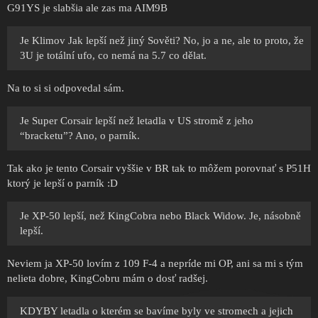
G91YS je slabšia ale zas ma AIM9B
Je Klimov Jak lepší než jiný Sověti? No, jo a ne, ale to proto, že
3U je totální ufo, co nemá na 5.7 co dělat.
Na to si si odpovedal sám.
Je Super Corsair lepší než letadla v US stromě z jeho
“bracketu”? Ano, o parník.
Tak ako je tento Corsair vyššie v BR tak to môžem porovnať s P51H
ktorý je lepší o parník :D
Je XP-50 lepší, než KingCobra nebo Black Widow. Je, násobně
lepší.
Neviem ja XP-50 lovím z 109 F-4 a nepríde mi OP, ani sa mi s tým
nelieta dobre, KingCobru mám o dosť radšej.
KDYBY letadla o kterém se bavíme byly ve stromech a jejich