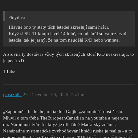
Floydos:
Hlavně ono ty staty těch letadel zkreslují sami hráči.
Když si SU-11 koupí level 14 hráč, co odehrál sotva rezervní
letadla, tak je jasný, že na tom neudělá K/D nebo winrate.
A zrovna ty dostávaš vždy tých skúsených ktorí K/D neskreslujú, to
je pech xD
1 Like
pecazidle
23
December 20, 2025, 7:41pm
„Zapomněl“ he he he, on takhle Gaijin „zapomíná“ dost často.
Mluvil o tom třeba TheEuropeanCanadian na youtube a nejenom
on. Národnost tvůrců i když je oficiálně Maďarský známe.
Nenápadné systematické zvýhodňování hráčů ruska je realita - a to
nejsem politický, se*e mě to od roku 2016 když jsem začal hru hrát