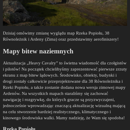
Dzisiaj omówimy zmianę wyglądu map Rzeka Popiołu, 38
Równoleżnik i Ardeny (Zima) oraz przedstawimy aerofiniszery!
Mapy bitew naziemnych
Aktualizacja „Heavy Cavalry” to świetna wiadomość dla czołgistów
i pilotów! Na początek chcielibyśmy zaprezentować pierwsze zrzuty
ekranu z map bitew lądowych. Środowisko, obiekty, budynki i
drogi zostały całkowicie przeprojektowane dla 38 Równoleżnika i
Rzeki Popiołu, a także zostanie dodana nowa wersja zimowej mapy
Ardenów. Na wszystkich mapach staraliśmy się zachować
nawigację i rozgrywkę, do których gracze są przyzwyczajeni,
jednocześnie wprowadzając znaczącą aktualizację wizualną mającą
na celu stworzenie bardziej realistycznego, klimatycznego i
kinowego środowiska walki. Mamy nadzieję, że Wam się spodoba!
Rzeka Popiołu