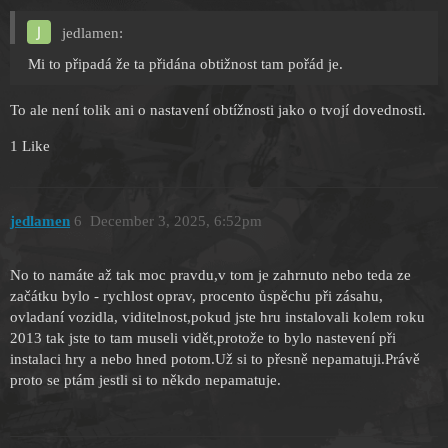
jedlamen:
Mi to připadá že ta přidána obtižnost tam pořád je.
To ale není tolik ani o nastavení obtížnosti jako o tvojí dovednosti.
1 Like
jedlamen
6
December 3, 2025, 6:52pm
No to namáte až tak moc pravdu,v tom je zahrnuto nebo teda ze
začátku bylo - rychlost oprav, procento ůspěchu při zásahu,
ovladaní vozidla, viditelnost,pokud jste hru instalovali kolem roku
2013 tak jste to tam museli vidět,protože to bylo nastevení při
instalaci hry a nebo hned potom.Už si to přesně nepamatuji.Právě
proto se ptám jestli si to někdo nepamatuje.