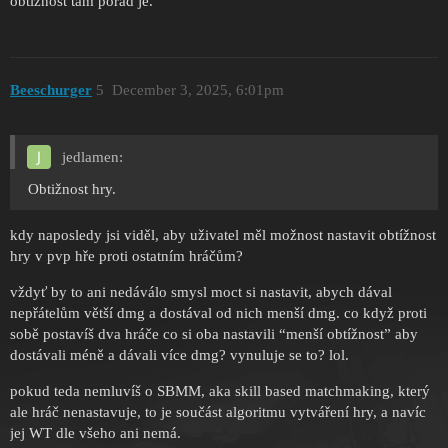
obtižnost tam pořád je.
Beeschurger
5
December 3, 2025, 6:01pm
jedlamen:
Obtižnost hry.
kdy naposledy jsi viděl, aby uživatel měl možnost nastavit obtížnost
hry v pvp hře proti ostatním hráčům?
vždyť by to ani nedáválo smysl moct si nastavit, abych dával
nepřátelům větší dmg a dostával od nich menší dmg. co když proti
sobě postavíš dva hráče co si oba nastavili “menší obtížnost” aby
dostávali méně a dávali více dmg? vynuluje se to? lol.
pokud teda nemluvíš o SBMM, aka skill based matchmaking, který
ale hráč nenastavuje, to je součást algoritmu vytváření hry, a navíc
jej WT dle všeho ani nemá.