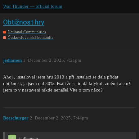
War Thunder — official forum
Obtížnost hry
National Communities
Česko-slovenská komunita
jedlamen
1
December 2, 2025, 7:21pm
Ahoj , instaloval jsem hru 2013 a při instalaci se dala přidat
obtížnost, ja jsem dal 30%. Psali že se to dá kdykoli změnit ale už
jsem to v nastavení nikde nenašel.Víte o tom něco?
Beeschurger
2
December 2, 2025, 7:44pm
jedlamen: