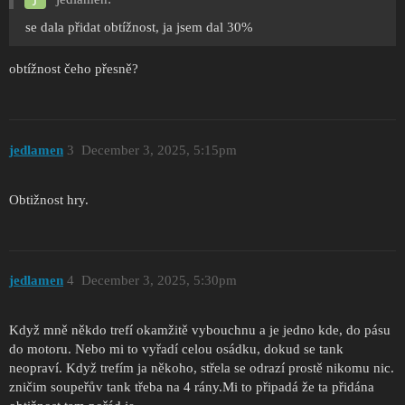
se dala přidat obtížnost, ja jsem dal 30%
obtížnost čeho přesně?
jedlamen
3
December 3, 2025, 5:15pm
Obtižnost hry.
jedlamen
4
December 3, 2025, 5:30pm
Když mně někdo trefí okamžitě vybouchnu a je jedno kde, do pásu
do motoru. Nebo mi to vyřadí celou osádku, dokud se tank
neopraví. Když trefím ja někoho, střela se odrazí prostě nikomu nic.
zničim soupeřův tank třeba na 4 rány.Mi to připadá že ta přidána