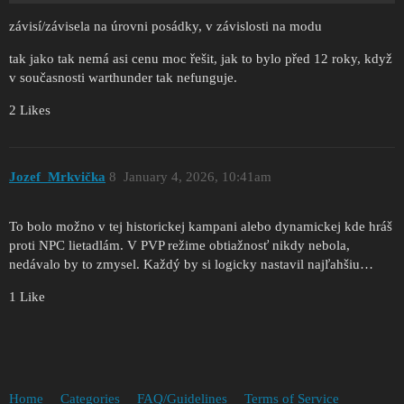
závisí/závisela na úrovni posádky, v závislosti na modu
tak jako tak nemá asi cenu moc řešit, jak to bylo před 12 roky, když
v současnosti warthunder tak nefunguje.
2 Likes
Jozef_Mrkvička
8
January 4, 2026, 10:41am
To bolo možno v tej historickej kampani alebo dynamickej kde hráš
proti NPC lietadlám. V PVP režime obtiažnosť nikdy nebola,
nedávalo by to zmysel. Každý by si logicky nastavil najľahšiu…
1 Like
Home
Categories
FAQ/Guidelines
Terms of Service