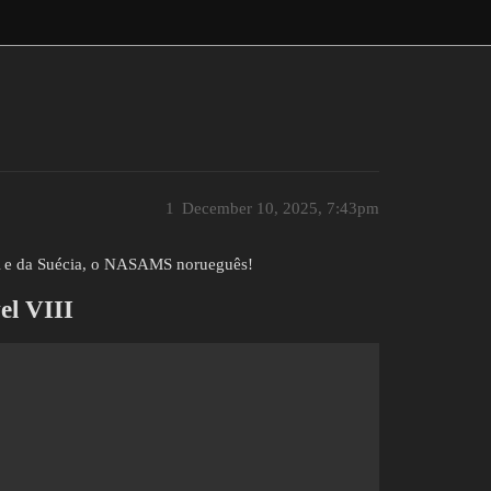
1
December 10, 2025, 7:43pm
 e da Suécia, o NASAMS norueguês!
el VIII