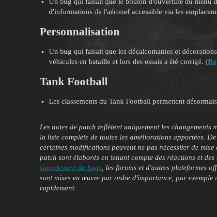
Un bug qui faisait que le bouton d'ouverture du menu de
d'informations de l'aéronef accessible via les emplacem
Personnalisation
Un bug qui faisait que les décalcomanies et décorations
véhicules en bataille et lors des essais a été corrigé. (
Re
Tank Football
Les classements du Tank Football permettent désormais 
Les notes de patch reflètent uniquement les changements ma
la liste complète de toutes les améliorations apportées. D
certaines modifications peuvent ne pas nécessiter de mise 
patch sont élaborés en tenant compte des réactions et d
signalement de bugs
, les forums et d'autres plateformes of
sont mises en œuvre par ordre d'importance, par exemple u
rapidement.