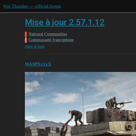
War Thunder — official forum
Mise à jour 2.57.1.12
National Communities
Communauté francophone
mise-à-jour
WASPXx1xX