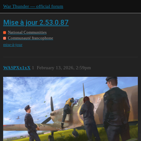
War Thunder — official forum
Mise à jour 2.53.0.87
National Communities
Communauté francophone
mise-à-jour
WASPXx1xX
1
February 13, 2026, 2:59pm