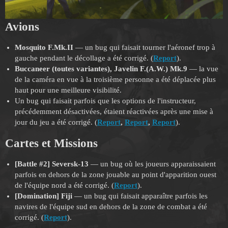
Avions
Mosquito F.Mk.II
— un bug qui faisait tourner l'aéronef trop à
gauche pendant le décollage a été corrigé. (
Report
).
Buccaneer (toutes variantes),
Javelin F.(A.W.) Mk.9
— la vue
de la caméra en vue à la troisième personne a été déplacée plus
haut pour une meilleure visibilité.
Un bug qui faisait parfois que les options de l'instructeur,
précédemment désactivées, étaient réactivées après une mise à
jour du jeu a été corrigé. (
Report
,
Report
,
Report
).
Cartes et Missions
[Battle #2] Seversk-13
— un bug où les joueurs apparaissaient
parfois en dehors de la zone jouable au point d'apparition ouest
de l'équipe nord a été corrigé. (
Report
).
[Domination] Fiji
— un bug qui faisait apparaître parfois les
navires de l'équipe sud en dehors de la zone de combat a été
corrigé. (
Report
).