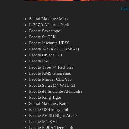
LOJ
Senrai Maidens: Maria
L-39ZA Albatros Pack
Pacote Sevastopol
Pacote Su-25K
Pacote Iniciante URSS
Pacote T-72AV (TURMS-T)
Pacote Object 120
Pacote IS-6
Pacote Type 74 Red Star
Pacote KMS Gneisenau
Pacote Marder CLOVIS
Pacote Su-22M4 WTD 61
Pacote de Iniciante Alemanha
Pacote King Tiger
Senrai Maidens: Kate
Pacote USS Maryland
Pacote AV-8B Night Attack
Pacote M1 KVT
Pacote F-20A Tigershark