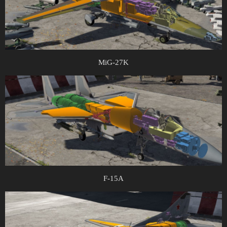
MiG-27K
F-15A