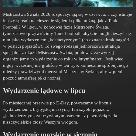
Mistrzostwa Świata 2026 rozpoczynają się w czerwcu, a czy istnieje
lepszy sposób na cieszenie się letnią piłką nożną, jak z Tank
Football? W lipcu, w końcowej fazie Mistrzostw Świata,
tymczasowo przywrócimy Tank Football, abyście mogli cieszyć się
nim jako wydarzeniem „kosmetycznym” (co oznacza brak nagród
w postaci pojazdów). To swego rodzaju jednorazowa atrakcja
specjalna z okazji Mistrzostw Świata, ponieważ zazwyczaj
organizujemy to wydarzenie co roku w lutym/marcu. Jeśli więc
nigdy wcześniej nie graliście w ten tryb, koniecznie spróbujcie go
między prawdziwymi meczami Mistrzostw Świata, aby w pełni
poczuć atmosferę piłki nożnej!
Wydarzenie lądowe w lipcu
Po miesięcznej przerwie po D-Day, powracamy w lipcu z
wydarzeniem z brytyjską maszyną. Ten szybki pojazd z
„jednosiecznym, zakrzywionym ostrzem” z pewnością zada
niszczycielskie ciosy Waszym wrogom.
Wydarzenie morskie w sierpniu