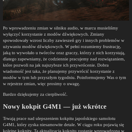
Po wprowadzeniu zmian w silniku audio, w marcu musieliśmy
wyłączyć korzystanie z modów dźwiękowych. Zmiany
spowodowały wzrost liczby zawieszeń gry i innych problemów w
używaniu modów dźwiękowych. W pełni rozumiemy frustrację,
jaką to wywołało u twórców oraz graczy, którzy z nich korzystają,
dlatego zapewniamy, że codziennie pracujemy nad rozwiązaniem,
które pozwoli na jak najszybsze ich przywrócenie. Dobra
wiadomość jest taka, że planujemy przywrócić korzystanie z
modów w tym lub przyszłym tygodniu. Poinformujemy Was o tym
w rejestrze zmian, więc prosimy o uwagę.
Bardzo dziękujemy za cierpliwość.
Nowy kokpit G4M1 — już wkrótce
Trwają prace nad ulepszeniem kokpitu japońskiego samolotu
G4M1, który zyska niesamowite detale. W ciągu roku pojawią się
kolejne kokpity. Ta aktualizacja kokpitu zostanie wprowadzona w