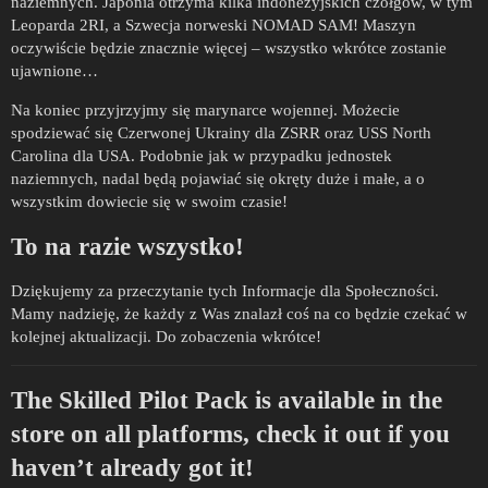
naziemnych. Japonia otrzyma kilka indonezyjskich czołgów, w tym
Leoparda 2RI, a Szwecja norweski NOMAD SAM! Maszyn
oczywiście będzie znacznie więcej – wszystko wkrótce zostanie
ujawnione…
Na koniec przyjrzyjmy się marynarce wojennej. Możecie
spodziewać się Czerwonej Ukrainy dla ZSRR oraz USS North
Carolina dla USA. Podobnie jak w przypadku jednostek
naziemnych, nadal będą pojawiać się okręty duże i małe, a o
wszystkim dowiecie się w swoim czasie!
To na razie wszystko!
Dziękujemy za przeczytanie tych Informacje dla Społeczności.
Mamy nadzieję, że każdy z Was znalazł coś na co będzie czekać w
kolejnej aktualizacji. Do zobaczenia wkrótce!
The Skilled Pilot Pack is available in the
store on all platforms, check it out if you
haven’t already got it!