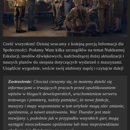
Cześć wszystkim! Dzisiaj wracamy z kolejną porcją Informacji dla
Społeczności. Podamy Wam kilka szczegółów na temat Nuklearnej
Eskalacji, modów dźwiękowych, nadchodzącej dużej aktualizacji i
naszych planów do sierpnia dotyczących wydarzeń z maszynami.
Usiądźcie wygodnie, weźcie swój ulubiony napój i czytajcie dalej!
Zastrzeżenie:
Chociaż cieszymy się, że możemy dzielić się
informacjami o trwających pracach przed opublikowaniem
wpisów w blogach deweloperskich, uruchomieniem serwera
testowego i premierą, należy pamiętać, że nowe funkcje,
maszyny i mapy wspomniane w tym artykule mogą ulec zmianie,
opóźnieniu, a nawet anulowaniu. War Thunder jest stale
rozwijany i, podobnie jak w przypadku wszystkich gier, mogą
wystąpić nieoczekiwane opóźnienia lub inne nieprzewidziane