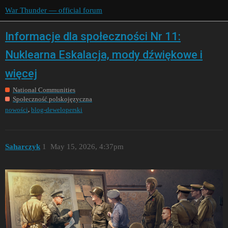
War Thunder — official forum
Informacje dla społeczności Nr 11:
Nuklearna Eskalacja, mody dźwiękowe i
więcej
National Communities
Społeczność polskojęzyczna
,
nowości
blog-deweloperski
Saharczyk
1
May 15, 2026, 4:37pm