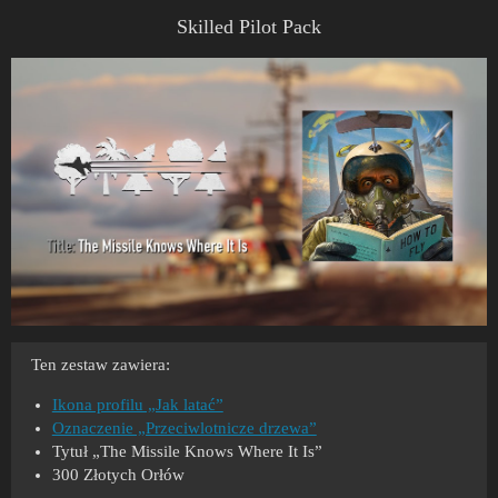
Skilled Pilot Pack
Ten zestaw zawiera:
Ikona profilu „Jak latać”
Oznaczenie „Przeciwlotnicze drzewa”
Tytuł „The Missile Knows Where It Is”
300 Złotych Orłów