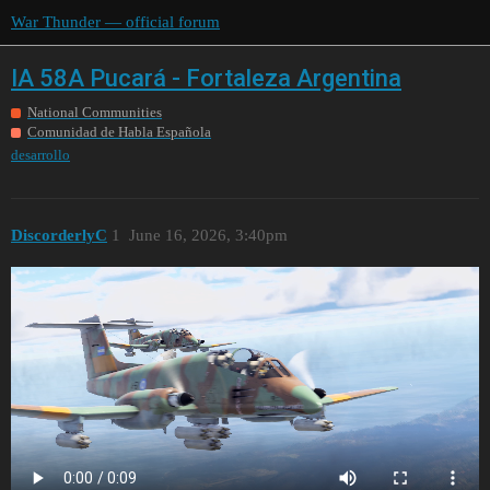
War Thunder — official forum
IA 58A Pucará - Fortaleza Argentina
National Communities
Comunidad de Habla Española
desarrollo
DiscorderlyC
1
June 16, 2026, 3:40pm