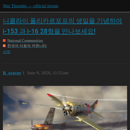
War Thunder — official forum
니콜라이 폴리카르포프의 생일을 기념하여
i-153 과 i-16 28형을 만나보세요!
National Communities
한국어 이용자 커뮤니티
상점
R_ecover
1
June 9, 2026, 11:55am