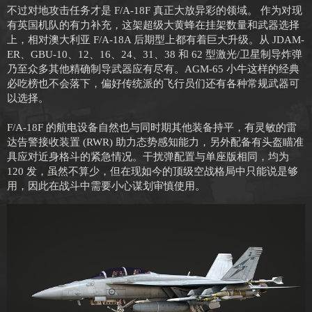
不过对地攻击任务才是 F/A-18F 真正大放异彩的领域。 作为对现
有英国机队的有力补充，这架超级大黄蜂在挂架数量和武器选择
上，相对澳大利亚 F/A-18A 后期型上都有着巨大升级。从 JDAM-
ER、GBU-10、12、16、24、31、38 和 62 型激光/卫星制导炸弹
乃至众多其他精确制导武器应有尽有。AGM-65 小牛这样的经典
必吃榜也不会落下，偏好传统派的飞行员们还有各种常规武器可
以选择。
F/A-18F 的航电设备自然也与同时期其他装备持平，有灵敏的雷
达告警接收装置 (RWR) 助力态势感知能力，另外配备有头盔瞄准
具应对近身格斗的紧急情况。干扰弹配置与单座版相同，均为
120 发，虽然不算少，但在现如今的顶级空战格局中只能说是够
用，因此在战斗中需要小心谋划审慎使用。