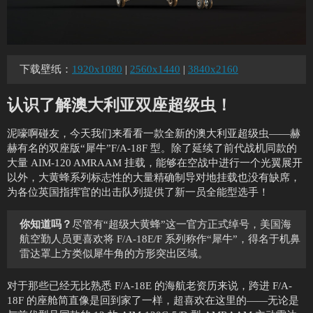
下载壁纸：
1920x1080
|
2560x1440
|
3840x2160
认识了解澳大利亚双座超级虫！
泥嚎啊碰友，今天我们来看看一款全新的澳大利亚超级虫——赫
赫有名的双座版“犀牛”F/A-18F 型。除了延续了前代战机同款的
大量 AIM-120 AMRAAM 挂载，能够在空战中进行一个光翼展开
以外，大黄蜂系列标志性的大量精确制导对地挂载也没有缺席，
为各位英国指挥官的出击队列提供了新一员全能型选手！
你知道吗？
尽管有“超级大黄蜂”这一官方正式绰号，美国海
航空勤人员更喜欢将 F/A-18E/F 系列称作“犀牛”，得名于机鼻
雷达罩上方类似犀牛角的方形突出区域。
对于那些已经无比熟悉 F/A-18E 的海航老资历来说，跨进 F/A-
18F 的座舱简直像是回到家了一样，超喜欢在这里的——无论是