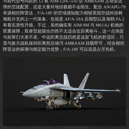
与前代型号同款的 12 枚 AIM-120C-5/D 型 AMRAAM 主动雷达
弹的空战配置，还是大量对地挂载都不会陌生。配合 AN/APG-79
有源相控阵雷达，F/A-18F 的空域感知能力相较英国空战科技树
海航分支的上一代装备、也就是 AF/A-18A 后期型以及海鹞 FA.2
有着实质性升级。不过，虽然确实有 AIM-9M 与 M61A2 机炮的
双重保障，双座型超级虫仍然不太适合近距离格斗，这一点倒是
与前辈们大差不差。中远距离交战仍然是这架飞机的舒适区，只
需与敌方战机保持距离然后倾泻 AMRAAM 挂载即可，结合相控
阵雷达的探测与锁定能力优势，F/A-18F 可以说是占尽先机。