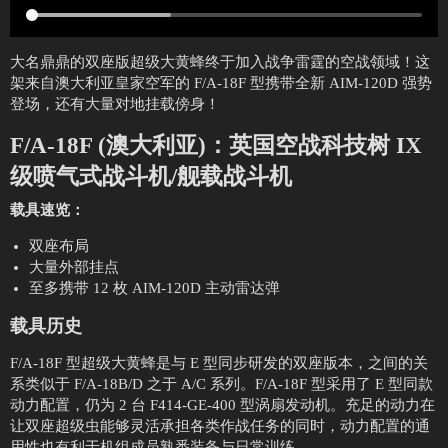
大名鼎鼎的双座版超级大黄蜂终于加入战争雷霆的空战领域！这
架来自澳大利亚皇家空军的 F/A-18F 型携带全新 AIM-120D 强势
登场，还有大量对地挂载傍身！
F/A-18F (澳大利亚)：英国空战科技树 IX
级喷气式战斗机/舰载战斗机
载具速览：
双座布局
大量外部挂点
至多携带 12 枚 AIM-120D 主动雷达弹
载具历史
F/A-18F 型超级大黄蜂是与 E 型同步研发的双座版本，之间的关
系类似于 F/A-18B/D 之于 A/C 系列。F/A-18F 型采用了 E 型同款
动力配置，仍为 2 台 F414-GE-400 型涡扇发动机。充足的动力在
让双座超级虫能够灵活承担各类作战任务的同时，动力配置的通
用性也有利于机组成员熟悉装备与日常训练。