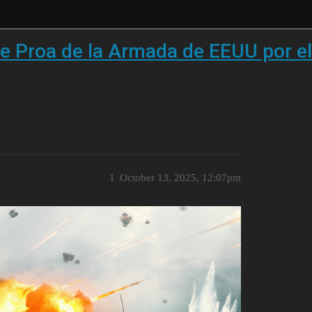
 de Proa de la Armada de EEUU por e
1
October 13, 2025, 12:07pm