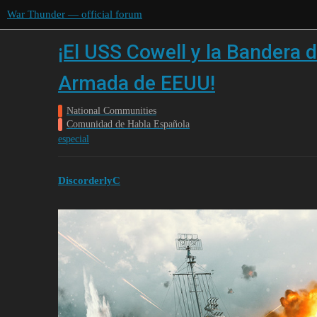
War Thunder — official forum
¡El USS Cowell y la Bandera
Armada de EEUU!
National Communities
Comunidad de Habla Española
especial
DiscorderlyC