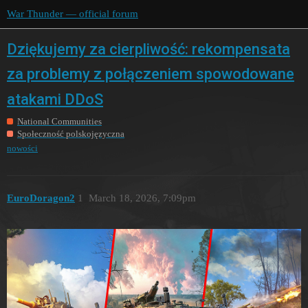
War Thunder — official forum
Dziękujemy za cierpliwość: rekompensata
za problemy z połączeniem spowodowane
atakami DDoS
National Communities
Społeczność polskojęzyczna
nowości
EuroDoragon2
1
March 18, 2026, 7:09pm