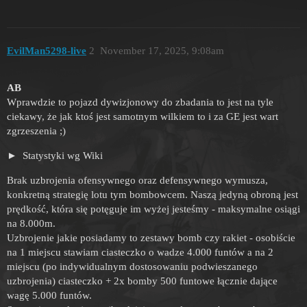
EvilMan5298-live
2
November 17, 2025, 9:08am
AB
Wprawdzie to pojazd dywizjonowy do zbadania to jest na tyle
ciekawy, że jak ktoś jest samotnym wilkiem to i za GE jest wart
zgrzeszenia ;)
Statystyki wg Wiki
Brak uzbrojenia ofensywnego oraz defensywnego wymusza,
konkretną strategię lotu tym bombowcem. Naszą jedyną obroną jest
prędkość, która się potęguje im wyżej jesteśmy - maksymalne osiągi
na 8.000m.
Uzbrojenie jakie posiadamy to zestawy bomb czy rakiet - osobiście
na 1 miejscu stawiam ciasteczko o wadze 4.000 funtów a na 2
miejscu (po indywidualnym dostosowaniu podwieszanego
uzbrojenia) ciasteczko + 2x bomby 500 funtowe łącznie dające
wagę 5.000 funtów.