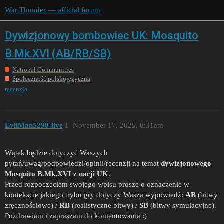
War Thunder — official forum
Dywizjonowy bombowiec UK: Mosquito
B.Mk.XVI (AB/RB/SB)
National Communities
Społeczność polskojęzyczna
recenzja
EvilMan5298-live
1
November 17, 2025, 8:31am
Wątek będzie dotyczyć Waszych
pytań/uwag/podpowiedzi/opinii/recenzji na temat
dywizjonowego
Mosquito B.Mk.XVI z nacji UK
.
Przed rozpoczęciem swojego wpisu proszę o oznaczenie w
kontekście jakiego trybu gry dotyczy Wasza wypowiedź:
AB
(bitwy
zręcznościowe) /
RB
(realistyczne bitwy) /
SB
(bitwy symulacyjne).
Pozdrawiam i zapraszam do komentowania :)