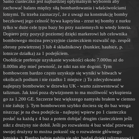
Samo ciasteczko jest najbardziej optymalnym wyborem aby
zachować balans między siłą bombardowania i właściwościami
lotnymi. Tu trzeba zaznaczyć, że z uwagi na konstrukcję bomby
beczkowej jego celność bywa kapryśna - zrzut tej bomby z nurku
tylko w duże cele typu bazy bo przy naziemnych to wtedy loteria.
Dopiero przy pozycji poziomej dzięki markerowi lub celownika
bombowego można precyzyjnie ciasteczkiem rozwalić np. zespół
obrony powietrznej 3 lub 4 składnikowy (bunkier, haubice, p.
lotnicze działka) za 1 podejściem.
Osobiście preferuje uzyskanie wysokości około 7.000m aż do
8.000m aby mieć pewność, że nikt nas nie dogoni. Tym
bombowcem bardzo często uzyskuje się wyniki w bitwach w
okolicach podium i nie rzadko 1 miejsce ;) To zdecydowanie
najlepszy bombowiec w drzewku UK - warto zainwestować w
talizman. Jak ktoś poza dywizjonem to ma możliwość wykupienia
go za 1.200 GE. Szczerze bez większego namysłu brałem w ciemno
i nie żałuję :). Tym bombowcem szybko dociera się do baz wroga
niszcząc je na dwa podejścia - najlepiej wpierw po 1 ciasteczku
posłać na każdą z 4 baz a potem dobijać drugim ciasteczkiem jeśli
nikt z drużyny nie dobił. Jeśli po rozwaleniu 4 baz widać przewagę
swojej drużyny to można pokusić się o rozwalenie głównego
lotniska ;). Bardzo ładnie nabija się pkt. badań dzięki talizmanowi i