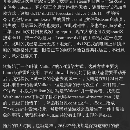
开始卸载游戏重新清洁安装，我尝试了steam和官网两个游戏端，
文件夹，steam，客户端三个启动路径均无效，随后我尝试添加启
动方式，诸如-dx11/-d3d11/-forcestart -driver：d3d11一类的指
令，也包括warthunder.exe里的属性，config文件和steam启动项，
均失败，最后重装系统也失败。在此过程中，我也向gaijin发送了
工单，gaijin支持回复说发bug report。现在大家还可以去issue区
搜索dx11，找一个标题为：I cant use dx11的工单给我点一点支
持。此时的我已是上天无路下地无门，dx12在我的电脑上抽帧掉
帧的问题格外严重，眼看正常的游戏体验就要离我远去，不出意
外，意外就要来了。
转折始于一个叫做“Vulkan”的API渲染方式，这种方式主要为
Linux版战雷所使用，在Windows上长期处于隐藏状态需要手动开
启，我抱着反正试一试的心态去尝试一下，大概是在5月24日左
右我准备开始尝试Vulkan，但是抽象的事情发生了，我打错了一
个字母，我以为Vulkan的拼写是“Vulcan”并一错再错。我先在
Warthunder.exe下添加了目标代码-forcestart -driver:vulcan（是
的，已经开始错了），然后我修改config文件，把dx11改成
了“Vulcan”并设为只读。然后我登陆游戏之后发生了一件非常抽
象的事情，我预想中的Vulkan并没有出现，出现的是dx11
随后的3天时间，也就是25，26和27号我都是保持这样打的战