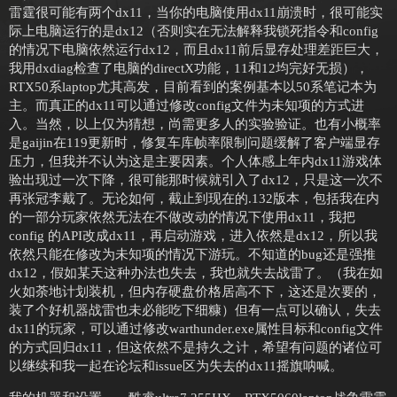
雷霆很可能有两个dx11，当你的电脑使用dx11崩溃时，很可能实
际上电脑运行的是dx12（否则实在无法解释我锁死指令和config
的情况下电脑依然运行dx12，而且dx11前后显存处理差距巨大，
我用dxdiag检查了电脑的directX功能，11和12均完好无损），
RTX50系laptop尤其高发，目前看到的案例基本以50系笔记本为
主。而真正的dx11可以通过修改config文件为未知项的方式进
入。当然，以上仅为猜想，尚需更多人的实验验证。也有小概率
是gaijin在119更新时，修复车库帧率限制问题缓解了客户端显存
压力，但我并不认为这是主要因素。个人体感上年内dx11游戏体
验出现过一次下降，很可能那时候就引入了dx12，只是这一次不
再张冠李戴了。无论如何，截止到现在的.132版本，包括我在内
的一部分玩家依然无法在不做改动的情况下使用dx11，我把
config 的API改成dx11，再启动游戏，进入依然是dx12，所以我
依然只能在修改为未知项的情况下游玩。不知道的bug还是强推
dx12，假如某天这种办法也失去，我也就失去战雷了。（我在如
火如荼地计划装机，但内存硬盘价格居高不下，这还是次要的，
装了个好机器战雷也未必能吃下细糠）但有一点可以确认，失去
dx11的玩家，可以通过修改warthunder.exe属性目标和config文件
的方式回归dx11，但这依然不是持久之计，希望有问题的诸位可
以继续和我一起在论坛和issue区为失去的dx11摇旗呐喊。