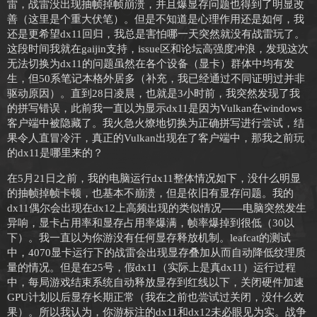
雷，战雷没出现抽帧掉帧崩溃，并且爆显存问题也得到了明显改
善（这里是个重大伏笔）。但是不知道是心理作用还是如何，我
还是更希望dx11回归，我总是害怕哪一天突然就没有战雷玩了。
这段时间我就在gaijin支持，issue区和论坛高强度冲浪，发现这次
无法切换为dx11的问题虽然在各个设备（显卡）群体中均有发
生，但50系笔记本格外居多（补充，我已经通过不同证明过并非
驱动原因）。直到28日凌晨，也就是3小时前，我突然发现了我
的拼写错误，此前我一直以为显示dx11是因为Vulkan在windows
客户端中被隐藏了。我火急火燎地切换为正确拼写进行尝试，结
果令人直冒冷汗，真正的Vulkan出现在了客户端中，那我之前玩
的dx11是哪里来的？
在5月21日之前，我的电脑运行dx11整体情况如下，没什么明显
的抽帧掉帧卡顿，也基本不崩溃，但是依旧有显存问题。我的
dx11偶尔会出现在dx12上高频出现的类似情况——电脑突然发生
异响，显卡占用率和显存占用率爆满，帧率爆掉到很低（30以
下）。我一直以为你游没有任何显存释放机制。leafcat的测试
中，4070显卡运行下的战雷会出现显存叠加从而自动降低纹理质
量的情况。但是在25号，假dx11（实际上是真dx11）运行过程
中，每局游戏结束系统自动释放显存到红线以下，关闭硬件加速
GPU计划以后显存长期正常（我在之前也尝试过关闭，没什么效
果）。所以我认为，你游标注的dx11和dx12未必眼见为实。战争