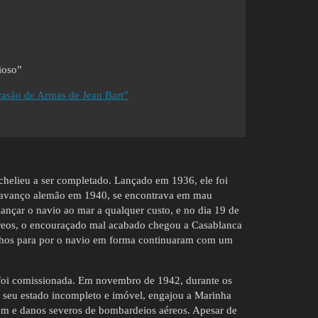
rioso”
asão de Armas de Jean Bart”
chelieu a ser completado. Lançado em 1936, ele foi
 avanço alemão em 1940, se encontrava em mau
lançar o navio ao mar a qualquer custo, e no dia 19 de
éreos, o encouraçado mal acabado chegou a Casablanca
balhos para por o navio em forma continuaram com um
l foi comissionada. Em novembro de 1942, durante os
 seu estado incompleto e imóvel, engajou a Marinha
mm e danos severos de bombardeios aéreos. Apesar de