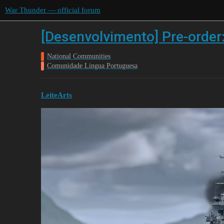
War Thunder — official forum
[Desenvolvimento] Pre-order
National Communities
Comunidade Lingua Portuguesa
LeiteArts