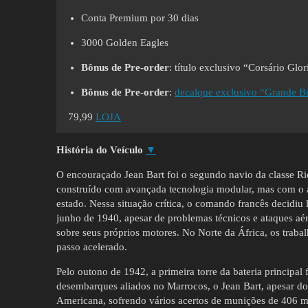
Conta Premium por 30 dias
3000 Golden Eagles
Bônus de Pre-order
: título exclusivo “Corsário Glo
Bônus de Pre-order
:
decalque exclusivo “Grande Br
79,99
LOJA
História do Veículo
▼
O encouraçado Jean Bart foi o segundo navio da classe Ri
construído com avançada tecnologia modular, mas com o
estado. Nessa situação crítica, o comando francês decidiu 
junho de 1940, apesar de problemas técnicos e ataques a
sobre seus próprios motores. No Norte da África, os tra
passo acelerado.
Pelo outono de 1942, a primeira torre da bateria principa
desembarques aliados no Marrocos, o Jean Bart, apesar do
Americana, sofrendo vários acertos de munições de 406 