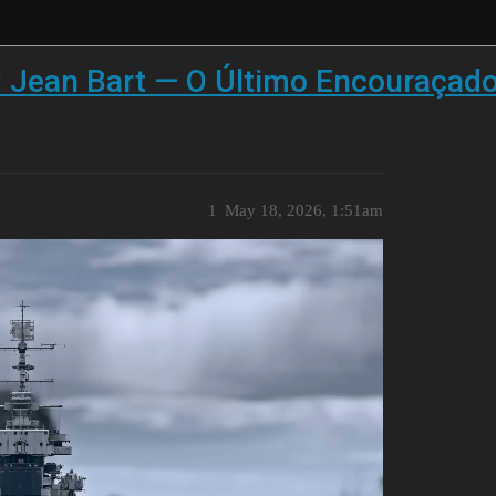
: Jean Bart — O Último Encouraçad
1
May 18, 2026, 1:51am