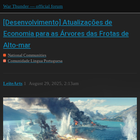
War Thunder — official forum
[Desenvolvimento] Atualizações de
Economia para as Árvores das Frotas de
Alto-mar
National Communities
Comunidade Lingua Portuguesa
LeiteArts
1
August 29, 2025, 2:13am