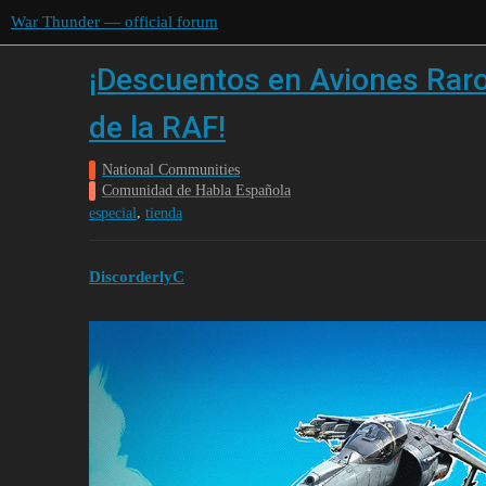
War Thunder — official forum
¡Descuentos en Aviones Raro
de la RAF!
National Communities
Comunidad de Habla Española
,
especial
tienda
DiscorderlyC