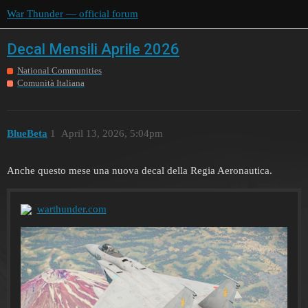
War Thunder — official forum
Decal Mensili Aprile 2026
National Communities
Comunità Italiana
BlueBeta
1
April 13, 2026, 5:04pm
Anche questo mese una nuova decal della Regia Aeronautica.
warthunder.com