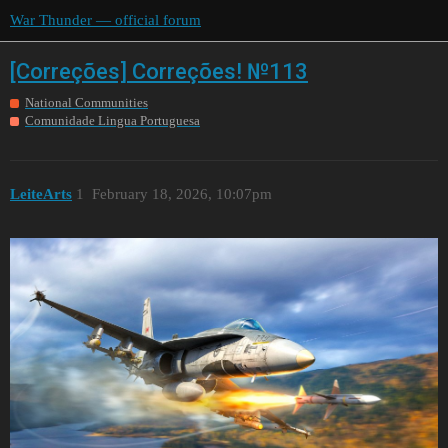
War Thunder — official forum
[Correções] Correções! №113
National Communities
Comunidade Lingua Portuguesa
LeiteArts
1
February 18, 2026, 10:07pm