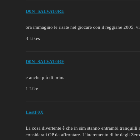
D0N_SALVAT0RE
ora immagino le risate nel giocare con il reggiane 2005, vi
3 Likes
D0N_SALVAT0RE
e anche più di prima
1 Like
LostF0X
La cosa divertente è che in sim stanno entrambi tranquill
considerati OP da affrontare. L’incremento di br degli Zero è