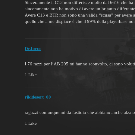
Sinceramente il C13 non differisce molto dal 6616 che ha l
sinceramente non ha motivo di avere un br tanto differente
Avere C13 e BTR non sono una valida “scusa” per avere anc
quello che a me dispiace è che il 99% della playerbase non 
DrJorus
I 76 razzi per l’AB 205 mi hanno sconvolto, ci sono volut
1 Like
rikidesert_00
ragazzi comunque mi da fastidio che abbiano anche alzato 
1 Like