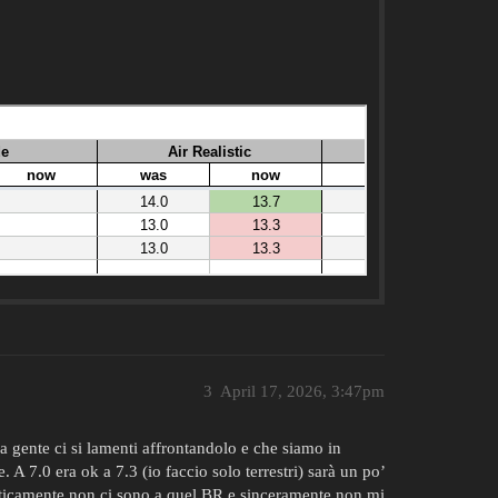
3
April 17, 2026, 3:47pm
a gente ci si lamenti affrontandolo e che siamo in
A 7.0 era ok a 7.3 (io faccio solo terrestri) sarà un po’
praticamente non ci sono a quel BR e sinceramente non mi