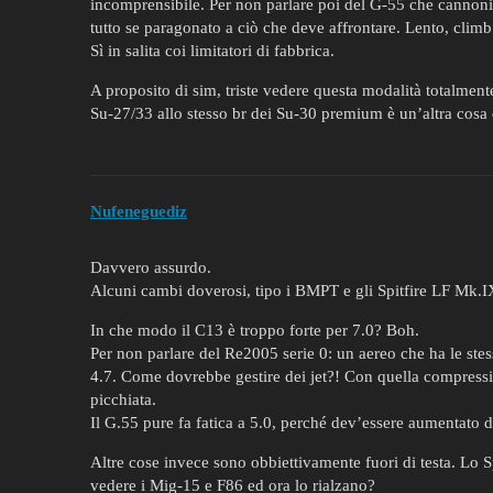
incomprensibile. Per non parlare poi del G-55 che cannoni 
tutto se paragonato a ciò che deve affrontare. Lento, climb
Sì in salita coi limitatori di fabbrica.
A proposito di sim, triste vedere questa modalità totalmen
Su-27/33 allo stesso br dei Su-30 premium è un’altra cosa 
Nufeneguediz
Davvero assurdo.
Alcuni cambi doverosi, tipo i BMPT e gli Spitfire LF Mk.I
In che modo il C13 è troppo forte per 7.0? Boh.
Per non parlare del Re2005 serie 0: un aereo che ha le stess
4.7. Come dovrebbe gestire dei jet?! Con quella compress
picchiata.
Il G.55 pure fa fatica a 5.0, perché dev’essere aumentato 
Altre cose invece sono obbiettivamente fuori di testa. Lo S
vedere i Mig-15 e F86 ed ora lo rialzano?