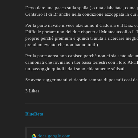
Devo dare una pacca sulla spalla ( o una ciabattata, come pref
Centauro II di Br anche nella condizione azzoppata in cui s
Per la parte navale invece alzeranno il Cadorna e il Diaz 
Difficile portare uno dei due rispetto al Montecuccoli o il
proprio perchè premium e quindi ti aiuta a ricercare meglio 
premium evento che non hanno tutti )
Per la parte aerea non capisco perché non ci sia stato alcu
cannonati che rovinano i tier bassi terrestri con i loro AP
un passaggio quindi i dati sono chiaramente sfalsati.
Se avete suggerimenti vi ricordo sempre di postarli così da 
3 Likes
BlueBeta
docs.google.com