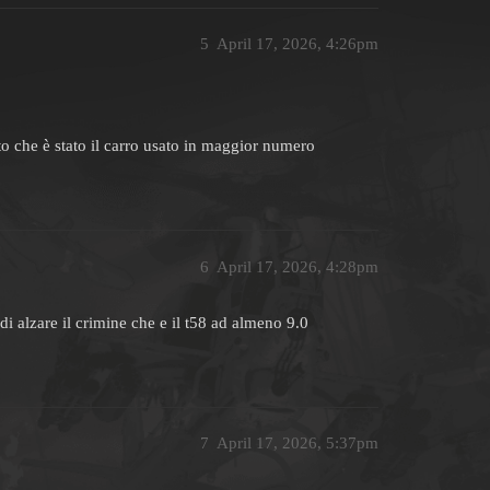
5
April 17, 2026, 4:26pm
 che è stato il carro usato in maggior numero
6
April 17, 2026, 4:28pm
di alzare il crimine che e il t58 ad almeno 9.0
7
April 17, 2026, 5:37pm