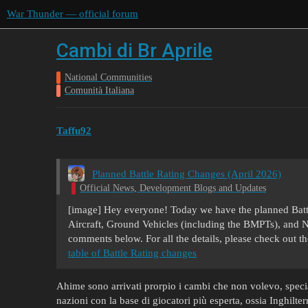
War Thunder — official forum
Cambi di Br Aprile
National Communities
Comunità Italiana
Taffu92
Planned Battle Rating Changes (April 2026)
Official News, Development Blogs and Updates
[image] Hey everyone! Today we have the planned Battl
Aircraft, Ground Vehicles (including the BMPTs), and N
comments below. For all the details, please check out t
table of Battle Rating changes
Ahime sono arrivati prorpio i cambi che non volevo, specia
nazioni con la base di giocatori più esperta, ossia Inghilter