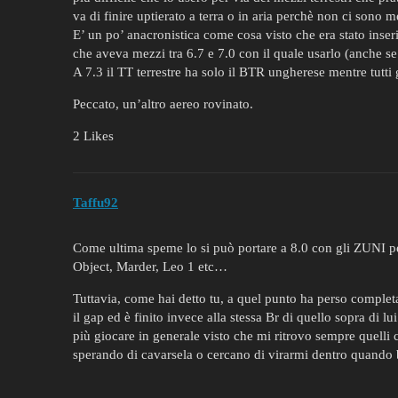
va di finire uptierato a terra o in aria perchè non ci sono m
E’ un po’ anacronistica come cosa visto che era stato inse
che aveva mezzi tra 6.7 e 7.0 con il quale usarlo (anche se
A 7.3 il TT terrestre ha solo il BTR ungherese mentre tutti g
Peccato, un’altro aereo rovinato.
2 Likes
Taffu92
Come ultima speme lo si può portare a 8.0 con gli ZUNI pe
Object, Marder, Leo 1 etc…
Tuttavia, come hai detto tu, a quel punto ha perso comple
il gap ed è finito invece alla stessa Br di quello sopra di 
più giocare in generale visto che mi ritrovo sempre quell
sperando di cavarsela o cercano di virarmi dentro quando b