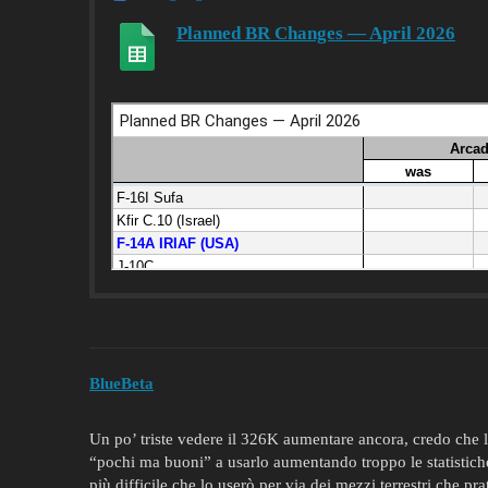
Planned BR Changes — April 2026
BlueBeta
Un po’ triste vedere il 326K aumentare ancora, credo che l
“pochi ma buoni” a usarlo aumentando troppo le statistiche. 
più difficile che lo userò per via dei mezzi terrestri che 