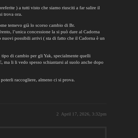
erite ) a tutti visto che siamo riusciti a far salire il
i trova ora.
come temevo già lo scorso cambio di Br.
 Trento, l’unica concessione la si può dare al Cadorna
nuovi possibili arrivi ( sta di fatto che il Cadorna è un
n tipo di cambio per gli Yak, specialmente quelli
HE, ma li li vedo spesso schiantarsi al suolo anche dopo
poterli raccogliere, almeno ci si prova.
2
April 17, 2026, 3:32pm