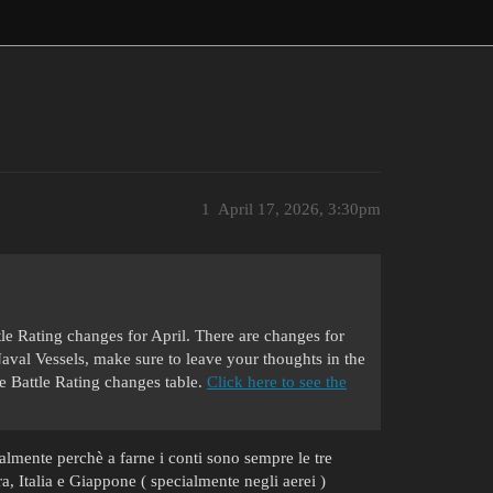
1
April 17, 2026, 3:30pm
e Rating changes for April. There are changes for
aval Vessels, make sure to leave your thoughts in the
he Battle Rating changes table.
Click here to see the
lmente perchè a farne i conti sono sempre le tre
ra, Italia e Giappone ( specialmente negli aerei )