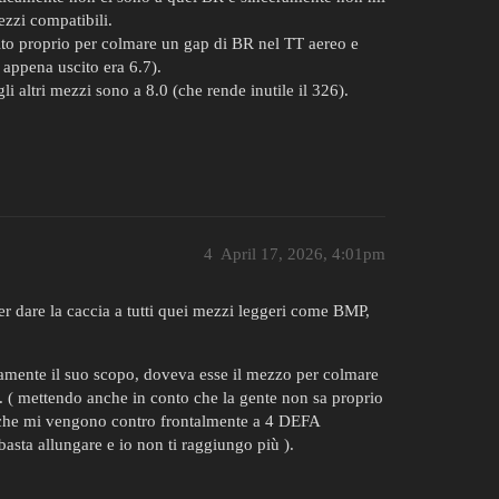
ezzi compatibili.
rito proprio per colmare un gap di BR nel TT aereo e
 appena uscito era 6.7).
li altri mezzi sono a 8.0 (che rende inutile il 326).
4
April 17, 2026, 4:01pm
r dare la caccia a tutti quei mezzi leggeri come BMP,
tamente il suo scopo, doveva esse il mezzo per colmare
lui. ( mettendo anche in conto che la gente non sa proprio
i che mi vengono contro frontalmente a 4 DEFA
asta allungare e io non ti raggiungo più ).