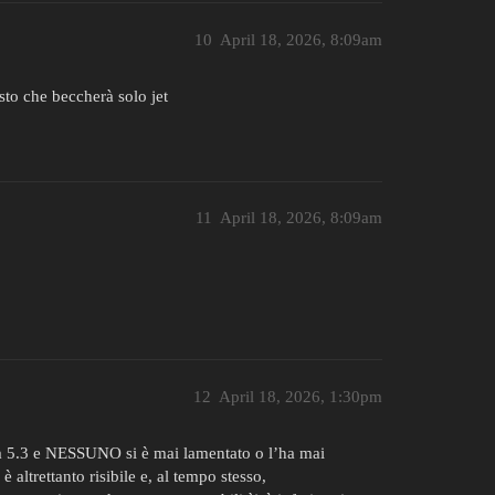
10
April 18, 2026, 8:09am
sto che beccherà solo jet
11
April 18, 2026, 8:09am
12
April 18, 2026, 1:30pm
i a 5.3 e NESSUNO si è mai lamentato o l’ha mai
 altrettanto risibile e, al tempo stesso,