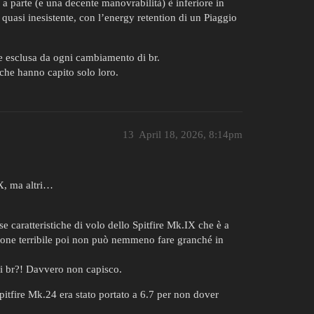
a parte (e una decente manovrabilità) è inferiore in
 quasi inesistente, con l’energy retention di un Piaggio
te esclusa da ogni cambiamento di br.
che hanno capito solo loro.
13
April 18, 2026, 8:14pm
X, ma altri…
e caratteristiche di volo dello Spitfire Mk.IX che è a
ione terribile poi non può nemmeno fare granché in
di br?! Davvero non capisco.
pitfire Mk.24 era stato portato a 6.7 per non dover